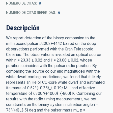
NÚMERO DE CITAS
8
NÚMERO DE CITAS REFERIDAS
6
Descripción
We report detection of the binary companion to the
millisecond pulsar J2302+4442 based on the deep
observations performed with the Gran Telescopio
Canarias. The observations revealed an optical source
with r' = 23.33 ± 0.02 and i' = 23.08 ± 0.02, whose
position coincides with the pulsar radio position. By
comparing the source colour and magnitudes with the
white dwarf cooling predictions, we found that it likely
represents an He or CO-core white dwarf and estimated
its mass of 0.52^{+0.25}_{-0.19} M⊙ and effective
temperature of 6300^{+1000}_{-800} K. Combining our
results with the radio timing measurements, we set
constraints on the binary system inclination angle i =
73^{+6}_{-5} deg and the pulsar mass m_ p =