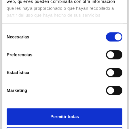
web, quienes pueden combinarla con otra información
Joining forces: 30 years of optical
que les haya proporcionado o que hayan recopilado a
monitoring of the Einstein Cross
partir del uso que haya hecho de sus servicios.
We present extended optical monitoring of the
quadruply-imaged gravitationally lensed quasar QSO
Selección
2237+0305, the Einstein Cross, including
Necesarias
de
observations from different observatories in both
consentimiento
hemispheres and using a new photometric
technique. This technique uses a region far enough
Preferencias
from the lens system to accurately determine the
sky background level
Estadística
Shalyapin, V. N. et al.
Fecha de publicación:
6
2026
Marketing
BIBCODE
2026A&A...710A..70S
Permitir todas
NÚMERO DE CITAS
0