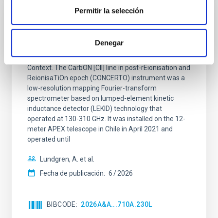
Permitir la selección
CON ÁRBITRO
CONCERTO: Forward modelling of
Denegar
interferograms for calibration
Context. The CarbON [CII] line in post-rEionisation and
ReionisaTiOn epoch (CONCERTO) instrument was a
low-resolution mapping Fourier-transform
spectrometer based on lumped-element kinetic
inductance detector (LEKID) technology that
operated at 130-310 GHz. It was installed on the 12-
meter APEX telescope in Chile in April 2021 and
operated until
Lundgren, A. et al.
Fecha de publicación:
6
2026
BIBCODE
2026A&A...710A.230L