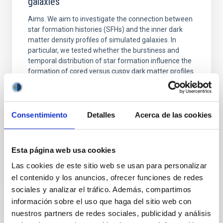
galaxies
Aims. We aim to investigate the connection between
star formation histories (SFHs) and the inner dark
matter density profiles of simulated galaxies. In
particular, we tested whether the burstiness and
temporal distribution of star formation influence the
formation of cored versus cuspy dark matter profiles.
Methods. We homogeneously analysed
Sarrato-Alós, J. et al.
Consentimiento
Detalles
Acerca de las cookies
Fecha de publicación:
6
2026
BIBCODE
2026A&A...710A..95S
Esta página web usa cookies
Las cookies de este sitio web se usan para personalizar
NÚMERO DE CITAS
1
el contenido y los anuncios, ofrecer funciones de redes
sociales y analizar el tráfico. Además, compartimos
información sobre el uso que haga del sitio web con
nuestros partners de redes sociales, publicidad y análisis
CON ÁRBITRO