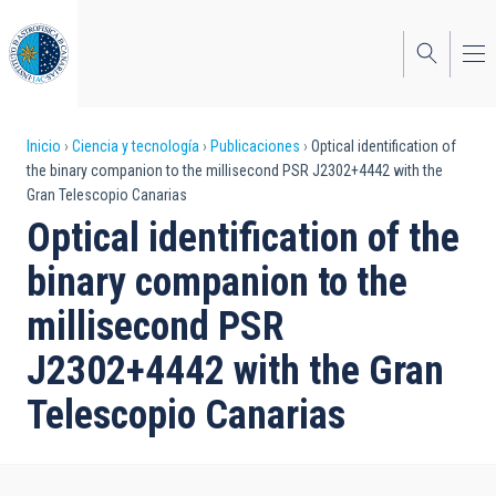
Pasar
al
contenido
principal
Sobrescribir
Inicio
Ciencia y tecnología
Publicaciones
Optical identification of
the binary companion to the millisecond PSR J2302+4442 with the
enlaces
Gran Telescopio Canarias
de
Optical identification of the
ayuda
binary companion to the
a
millisecond PSR
la
J2302+4442 with the Gran
navegación
Telescopio Canarias