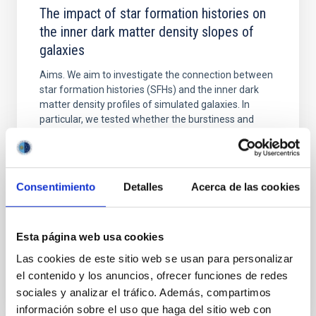
The impact of star formation histories on
the inner dark matter density slopes of
galaxies
Aims. We aim to investigate the connection between
star formation histories (SFHs) and the inner dark
matter density profiles of simulated galaxies. In
particular, we tested whether the burstiness and
temporal distribution of star formation influence the
formation of cored versus cuspy dark matter profiles.
Methods. We homogeneously analysed
Consentimiento
Detalles
Acerca de las cookies
Sarrato-Alós, J. et al.
Fecha de publicación:
6
2026
Esta página web usa cookies
BIBCODE
2026A&A...710A..95S
Las cookies de este sitio web se usan para personalizar
el contenido y los anuncios, ofrecer funciones de redes
sociales y analizar el tráfico. Además, compartimos
NÚMERO DE CITAS
1
información sobre el uso que haga del sitio web con