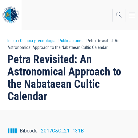
Pasar
al
contenido
principal
Sobrescribir
Inicio
Ciencia y tecnología
Publicaciones
Petra Revisited: An
Astronomical Approach to the Nabataean Cultic Calendar
enlaces
Petra Revisited: An
de
Astronomical Approach to
ayuda
the Nabataean Cultic
a
Calendar
la
navegación
Bibcode
2017C&C...21...131B