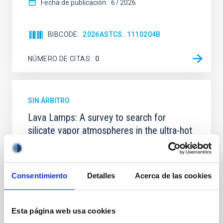
Fecha de publicación:
6
2026
BIBCODE
2026ASTCS..1110204B
NÚMERO DE CITAS
0
SIN ÁRBITRO
Lava Lamps: A survey to search for
silicate vapor atmospheres in the ultra-hot
terrestrial planet population
Ultra-hot rocky exoplanets above 1700 K may
possess dayside temperatures that are hot enough
Consentimiento
Detalles
Acerca de las cookies
to have their surfaces vaporize and become a silicate
vapor atmosphere. Secondary eclipse thermal
emission can efficiently probe for the presence of
Esta página web usa cookies
these atmospheres on a rocky planet. We observed