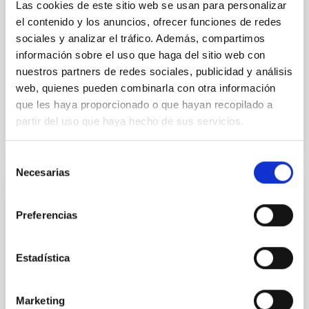
single JWST MIRI/LRS secondary eclipses for 10
Las cookies de este sitio web se usan para personalizar
ultra-hot
el contenido y los anuncios, ofrecer funciones de redes
sociales y analizar el tráfico. Además, compartimos
Smith, Cole et al.
información sobre el uso que haga del sitio web con
Fecha de publicación:
6
2026
nuestros partners de redes sociales, publicidad y análisis
web, quienes pueden combinarla con otra información
que les haya proporcionado o que hayan recopilado a
BIBCODE
2026ASTCS..1160088S
partir del uso que haya hecho de sus servicios.
NÚMERO DE CITAS
0
Selección
Necesarias
de
consentimiento
SIN ÁRBITRO
Preferencias
The impact of Active Galactic Nuclei on
Habitable Worlds
Estadística
While the influence of supermassive black hole
(SMBH) activity on habitability has garnered
attention, the specific effects of active galactic nuclei
Marketing
(AGN) winds, particularly ultrafast outflows (UFOs),