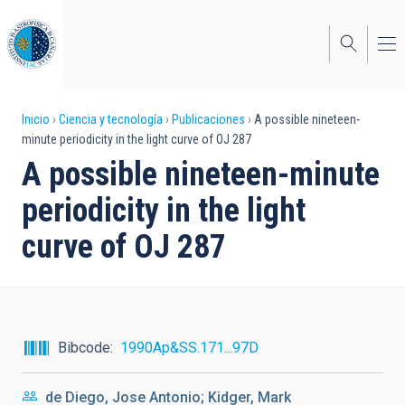
Pasar
al
contenido
principal
Sobrescribir
Inicio
Ciencia y tecnología
Publicaciones
A possible nineteen-
minute periodicity in the light curve of OJ 287
enlaces
A possible nineteen-minute
de
periodicity in the light
ayuda
curve of OJ 287
a
la
navegación
Bibcode
1990Ap&SS.171...97D
de Diego, Jose Antonio; Kidger, Mark