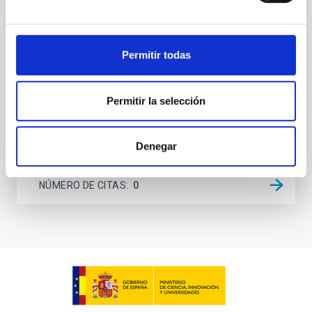
on planetary atmospheres remain largely
unexplored. This study aims to fill this gap by
investigating the relationship between SMBH mass
Permitir todas
at the
Waas, Jourdan et al.
Permitir la selección
Fecha de publicación:
6
2026
Denegar
BIBCODE
2026ASTCS..1100130W
NÚMERO DE CITAS
0