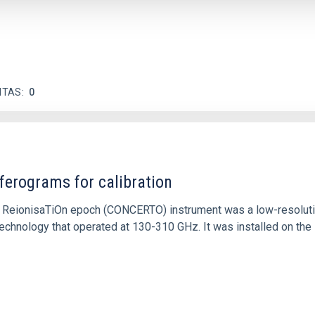
ITAS
0
ferograms for calibration
 and ReionisaTiOn epoch (CONCERTO) instrument was a low-resolu
echnology that operated at 130-310 GHz. It was installed on the