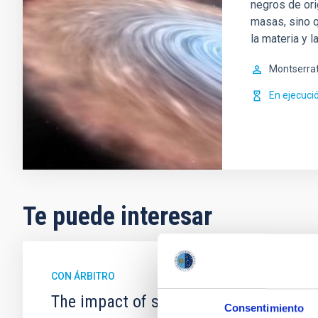
negros de ori
masas, sino 
la materia y l
Montserra
En ejecuci
Te puede interesar
CON ÁRBITRO
The impact of star formation histories
Consentimiento