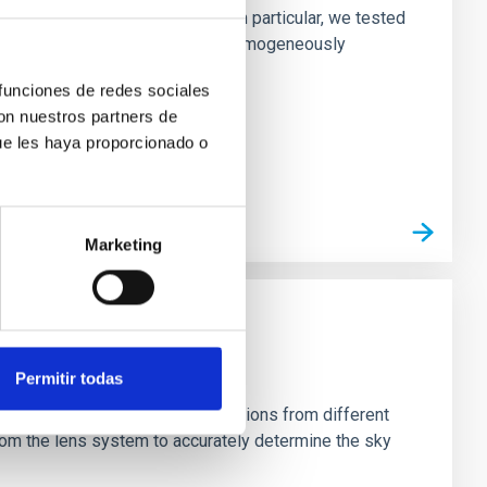
ofiles of simulated galaxies. In particular, we tested
rk matter profiles. Methods. We homogeneously
 funciones de redes sociales
con nuestros partners de
ue les haya proporcionado o
Marketing
Permitir todas
stein Cross, including observations from different
rom the lens system to accurately determine the sky