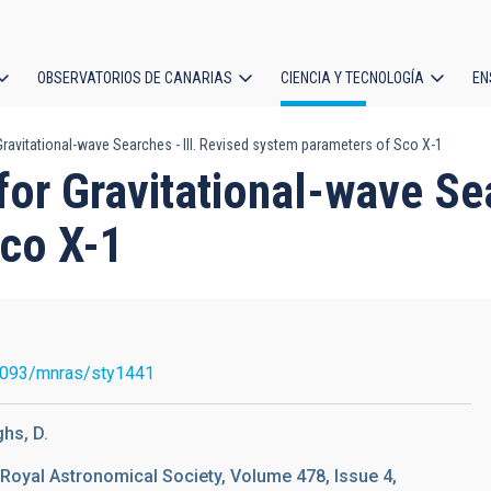
OBSERVATORIOS DE CANARIAS
CIENCIA Y TECNOLOGÍA
EN
ción
ravitational-wave Searches - III. Revised system parameters of Sco X-1
l
or Gravitational-wave Sea
co X-1
1093/mnras/sty1441
ghs, D.
 Royal Astronomical Society, Volume 478, Issue 4,