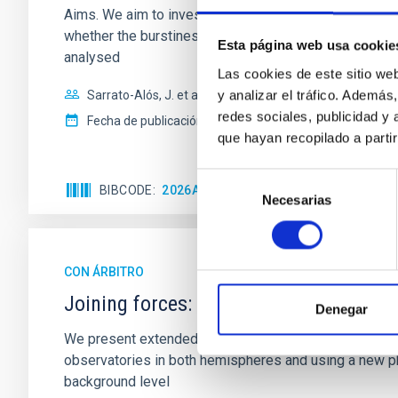
Aims. We aim to investigate the connection between sta
whether the burstiness and temporal distribution of 
Esta página web usa cookie
analysed
Las cookies de este sitio we
y analizar el tráfico. Ademá
Sarrato-Alós, J. et al.
redes sociales, publicidad y
Fecha de publicación:
6
2026
que hayan recopilado a parti
Selección
BIBCODE
2026A&A...710A..95S
NÚMERO DE C
Necesarias
de
consentimiento
CON ÁRBITRO
Joining forces: 30 years of optical mon
Denegar
We present extended optical monitoring of the quadru
observatories in both hemispheres and using a new ph
background level