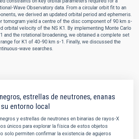
ed constraints on key orbital parameters required for a
onal-Wave Observatory data. From a circular orbit fit to an
onents, we derived an updated orbital period and ephemeris.
tomogram yield a centre of the disc component of 90 km s-
ted orbital velocity of the NS K1. By implementing Monte Carlo
K1 and the rotational broadening, we obtained a complete set
range for K1 of 40-90 km s-1. Finally, we discussed the
continuous-wave searches.
negros, estrellas de neutrones, enanas
 su entorno local
negros y estrellas de neutrones en binarias de rayos-X
ios únicos para explorar la física de estos objetos
 solo permiten confirmar la existencia de agujeros