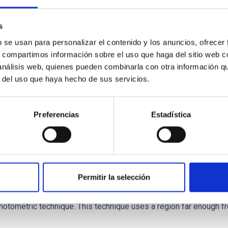
r formation histories (SFHs) and the inner dark matter density pr
star formation influence the formation of cored versus cuspy da
s
b se usan para personalizar el contenido y los anuncios, ofrecer
s, compartimos información sobre el uso que haga del sitio web 
 análisis web, quienes pueden combinarla con otra información q
r del uso que haya hecho de sus servicios.
ITAS
1
Preferencias
Estadística
itoring of the Einstein Cross
Permitir la selección
ply-imaged gravitationally lensed quasar QSO 2237+0305, the Ein
otometric technique. This technique uses a region far enough f