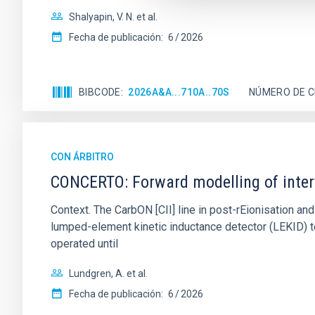
Shalyapin, V. N. et al.
Fecha de publicación:
6
2026
BIBCODE
2026A&A...710A..70S
NÚMERO DE C
CON ÁRBITRO
CONCERTO: Forward modelling of inter
Context. The CarbON [CII] line in post-rEionisation
lumped-element kinetic inductance detector (LEKID) t
operated until
Lundgren, A. et al.
Fecha de publicación:
6
2026