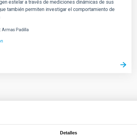
gen estelar a través de mediciones dinámicas de sus
que también permiten investigar el comportamiento de
a
t
Armas Padilla
ón
 on the inner dark matter density slopes of ga
Detalles