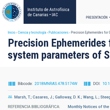
Pasar
al
Instituto de Astrofísica
contenido
de Canarias • IAC
PRESENTACIÓN
principal
Navega
Sobrescribir
Inicio
Ciencia y tecnología
Publicaciones
Precision Ephemerides for G
principa
Precision Ephemerides f
enlaces
system parameters of S
de
ayuda
a
Bibcode
2018MNRAS.478.5174W
DOI
10.
la
Marsh, T.; Casares, J.; Galloway, D. K.; Wang, L.; Stee
navegación
REFERENCIA BIBLIOGRÁFICA
Monthly Notices of the