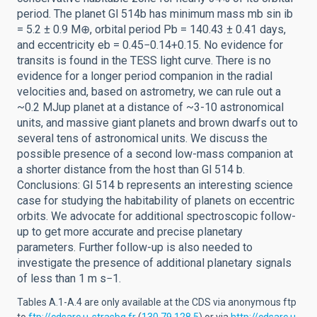
period. The planet Gl 514b has minimum mass mb sin ib
= 5.2 ± 0.9 M⊕, orbital period Pb = 140.43 ± 0.41 days,
and eccentricity eb = 0.45−0.14+0.15. No evidence for
transits is found in the TESS light curve. There is no
evidence for a longer period companion in the radial
velocities and, based on astrometry, we can rule out a
~0.2 MJup planet at a distance of ~3-10 astronomical
units, and massive giant planets and brown dwarfs out to
several tens of astronomical units. We discuss the
possible presence of a second low-mass companion at
a shorter distance from the host than Gl 514 b.
Conclusions: Gl 514 b represents an interesting science
case for studying the habitability of planets on eccentric
orbits. We advocate for additional spectroscopic follow-
up to get more accurate and precise planetary
parameters. Further follow-up is also needed to
investigate the presence of additional planetary signals
of less than 1 m s−1.
Tables A.1-A.4 are only available at the CDS via anonymous ftp