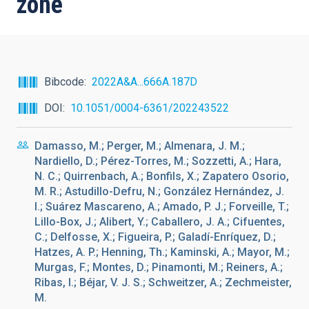
zone
Bibcode
2022A&A...666A.187D
DOI
10.1051/0004-6361/202243522
Damasso, M.; Perger, M.; Almenara, J. M.;
Nardiello, D.; Pérez-Torres, M.; Sozzetti, A.; Hara,
N. C.; Quirrenbach, A.; Bonfils, X.; Zapatero Osorio,
M. R.; Astudillo-Defru, N.; González Hernández, J.
I.; Suárez Mascareno, A.; Amado, P. J.; Forveille, T.;
Lillo-Box, J.; Alibert, Y.; Caballero, J. A.; Cifuentes,
C.; Delfosse, X.; Figueira, P.; Galadí-Enríquez, D.;
Hatzes, A. P.; Henning, Th.; Kaminski, A.; Mayor, M.;
Murgas, F.; Montes, D.; Pinamonti, M.; Reiners, A.;
Ribas, I.; Béjar, V. J. S.; Schweitzer, A.; Zechmeister,
M.