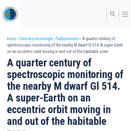
Pasar
al
contenido
principal
Sobrescribir
Inicio
Ciencia y tecnología
Publicaciones
A quarter century of
spectroscopic monitoring of the nearby M dwarf Gl 514. A super-Earth
enlaces
on an eccentric orbit moving in and out of the habitable zone
de
A quarter century of
ayuda
spectroscopic monitoring of
a
the nearby M dwarf Gl 514.
la
A super-Earth on an
navegación
eccentric orbit moving in
and out of the habitable