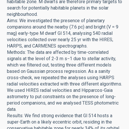
habitable zone. M dwarfs are therefore primary targets to
search for potentially habitable planets in the solar
neighbourhood.
Aims: We investigated the presence of planetary
companions around the nearby (7.6 pc) and bright (V = 9
mag) early-type M dwarf Gl 514, analysing 540 radial
velocities collected over nearly 25 yr with the HIRES,
HARPS, and CARMENES spectrographs.
Methods: The data are affected by time-correlated
signals at the level of 2-3 m s−1 due to stellar activity,
which we filtered out, testing three different models
based on Gaussian process regression. As a sanity
cross-check, we repeated the analyses using HARPS
radial velocities extracted with three different algorithms.
We used HIRES radial velocities and Hipparcos-Gaia
astrometry to put constraints on the presence of long-
period companions, and we analysed TESS photometric
data.
Results: We find strong evidence that Gl 514 hosts a
super-Earth on a likely eccentric orbit, residing in the
conservative habitable zone for nearly 34% of its orbital