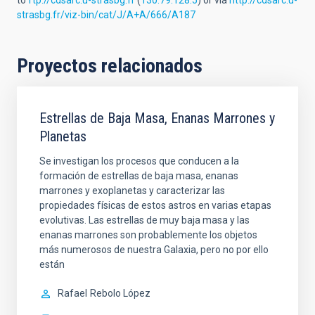
to
ftp://cdsarc.u-strasbg.fr
(
130.79.128.5
) or via
http://cdsarc.u-
strasbg.fr/viz-bin/cat/J/A+A/666/A187
Proyectos relacionados
Estrellas de Baja Masa, Enanas Marrones y
Planetas
Se investigan los procesos que conducen a la
formación de estrellas de baja masa, enanas
marrones y exoplanetas y caracterizar las
propiedades físicas de estos astros en varias etapas
evolutivas. Las estrellas de muy baja masa y las
enanas marrones son probablemente los objetos
más numerosos de nuestra Galaxia, pero no por ello
están
Rafael
Rebolo López