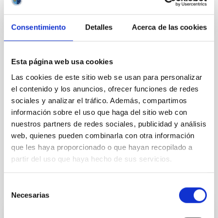
Consentimiento
Detalles
Acerca de las cookies
TIPO
Esta página web usa cookies
CON ÁRBITRO
Las cookies de este sitio web se usan para personalizar
el contenido y los anuncios, ofrecer funciones de redes
sociales y analizar el tráfico. Además, compartimos
información sobre el uso que haga del sitio web con
Sistema Solar y Sistemas Planetarios (SEYSS)
nuestros partners de redes sociales, publicidad y análisis
Física estelar e interestelar (FEEI)
web, quienes pueden combinarla con otra información
Técnicas
que les haya proporcionado o que hayan recopilado a
partir del uso que haya hecho de sus servicios.
Te puede interesar
Selección
Necesarias
de
consentimiento