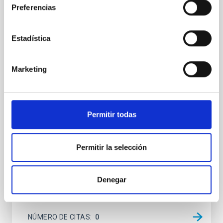
CON ÁRBITRO
Preferencias
Magnetic Field Alignment with Dense
Cores in the Transition between Cloud and
Estadística
Core Scales
In a magnetically dominated model of star formation,
Marketing
we expect to see alignments between the magnetic
field orientation of star-forming dense cores and the
cloud-scale magnetic field. A. Pandhi et al. showed
instead, however, that the orientation of cores and
Permitir todas
their angular momentum vectors appear random
with respect to the larger-scale magnetic
Yin, Sean et al.
Permitir la selección
Fecha de publicación:
5
2026
Denegar
BIBCODE
2026APJ..1003...83Y
NÚMERO DE CITAS
0