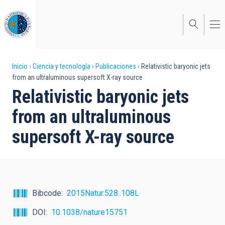
Pasar
al
contenido
principal
Sobrescribir
Inicio
Ciencia y tecnología
Publicaciones
Relativistic baryonic jets
from an ultraluminous supersoft X-ray source
enlaces
Relativistic baryonic jets
de
from an ultraluminous
ayuda
supersoft X-ray source
a
la
navegación
Bibcode
2015Natur.528..108L
DOI
10.1038/nature15751