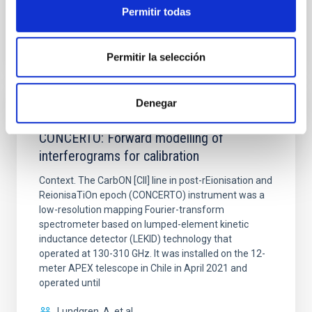
Permitir todas
BIBCODE
2026A&A...710A..70S
NÚMERO DE CITAS
0
Permitir la selección
Denegar
CON ÁRBITRO
CONCERTO: Forward modelling of
interferograms for calibration
Context. The CarbON [CII] line in post-rEionisation and
ReionisaTiOn epoch (CONCERTO) instrument was a
low-resolution mapping Fourier-transform
spectrometer based on lumped-element kinetic
inductance detector (LEKID) technology that
operated at 130-310 GHz. It was installed on the 12-
meter APEX telescope in Chile in April 2021 and
operated until
Lundgren, A. et al.