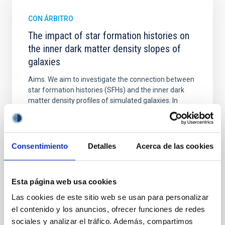
CON ÁRBITRO
The impact of star formation histories on
the inner dark matter density slopes of
galaxies
Aims. We aim to investigate the connection between
star formation histories (SFHs) and the inner dark
matter density profiles of simulated galaxies. In
particular, we tested whether the burstiness and
temporal distribution of star formation influence the
formation of cored versus cuspy dark matter profiles.
Methods. We homogeneously analysed
Consentimiento
Detalles
Acerca de las cookies
Sarrato-Alós, J. et al.
Fecha de publicación:
6
2026
Esta página web usa cookies
Las cookies de este sitio web se usan para personalizar
el contenido y los anuncios, ofrecer funciones de redes
BIBCODE
2026A&A...710A..95S
sociales y analizar el tráfico. Además, compartimos