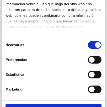
información sobre el uso que haga del sitio web con
NÚMERO DE CITAS
1
nuestros partners de redes sociales, publicidad y análisis
web, quienes pueden combinarla con otra información
que les haya proporcionado o que hayan recopilado a
CON ÁRBITRO
partir del uso que haya hecho de sus servicios.
Joining forces: 30 years of optical
monitoring of the Einstein Cross
Selección
Necesarias
de
We present extended optical monitoring of the
consentimiento
quadruply-imaged gravitationally lensed quasar QSO
2237+0305, the Einstein Cross, including
Preferencias
observations from different observatories in both
hemispheres and using a new photometric
technique. This technique uses a region far enough
Estadística
from the lens system to accurately determine the
sky background level
Marketing
Shalyapin, V. N. et al.
Fecha de publicación:
6
2026