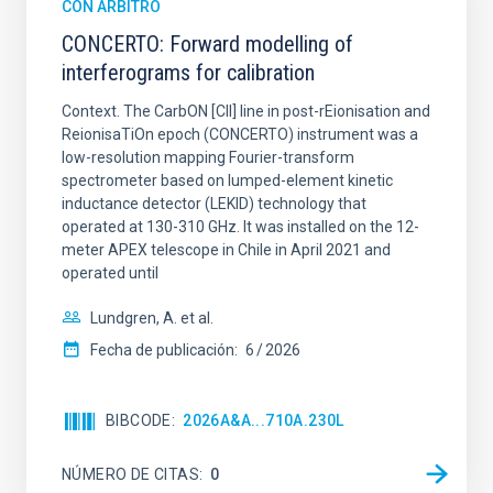
CON ÁRBITRO
CONCERTO: Forward modelling of
interferograms for calibration
Context. The CarbON [CII] line in post-rEionisation and
ReionisaTiOn epoch (CONCERTO) instrument was a
low-resolution mapping Fourier-transform
spectrometer based on lumped-element kinetic
inductance detector (LEKID) technology that
operated at 130-310 GHz. It was installed on the 12-
meter APEX telescope in Chile in April 2021 and
operated until
Lundgren, A. et al.
Fecha de publicación:
6
2026
BIBCODE
2026A&A...710A.230L
NÚMERO DE CITAS
0