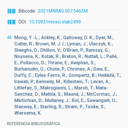
Bibcode
2021MNRAS.507.5463M
DOI
10.1093/mnras/stab2499
Mong, Y. -L.; Ackley, K.; Galloway, D. K.; Dyer, M.;
Cutter, R.; Brown, M. J. I.; Lyman, J.; Ulaczyk, K.;
Steeghs, D.; Dhillon, V.; O'Brien, P.; Ramsay, G.;
Noysena, K.; Kotak, R.; Breton, R.; Nuttall, L.; Pallé,
E.; Pollacco, D.; Thrane, E.; Awiphan, S.;
Burhanudin, U.; Chote, P.; Chrimes, A.; Daw, E.;
Duffy, C.; Eyles-Ferris, R.; Gompertz, B.; Heikkilä, T.;
Irawati, P.; Kennedy, M.; Killestein, T.; Levan, A.;
Littlefair, S.; Makrygianni, L.; Marsh, T.; Mata-
Sanchez, D.; Mattila, S.; Maund, J.; McCormac, J.;
Mkrtichian, D.; Mullaney, J.; Rol, E.; Sawangwit, U.;
Stanway, E.; Starling, R.; Strøm, P.; Tooke, S.;
Wiersema, K.
REFERENCIA BIBLIOGRÁFICA