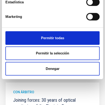
Aims. We aim to investigate the connection between
Estadística
star formation histories (SFHs) and the inner dark
matter density profiles of simulated galaxies. In
particular, we tested whether the burstiness and
Marketing
temporal distribution of star formation influence the
formation of cored versus cuspy dark matter profiles.
Methods. We homogeneously analysed
Permitir todas
Sarrato-Alós, J. et al.
Fecha de publicación:
6
2026
Permitir la selección
BIBCODE
2026A&A...710A..95S
Denegar
NÚMERO DE CITAS
1
CON ÁRBITRO
Joining forces: 30 years of optical