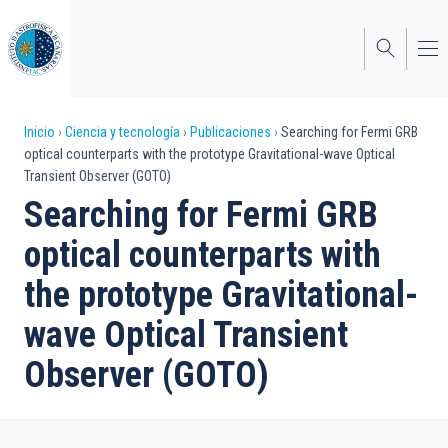
Pasar
al
contenido
principal
Sobrescribir
Inicio
Ciencia y tecnología
Publicaciones
Searching for Fermi GRB
optical counterparts with the prototype Gravitational-wave Optical
enlaces
Transient Observer (GOTO)
de
Searching for Fermi GRB
ayuda
optical counterparts with
a
the prototype Gravitational-
la
wave Optical Transient
navegación
Observer (GOTO)