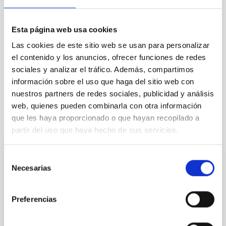
CON ÁRBITRO
Esta página web usa cookies
Las cookies de este sitio web se usan para personalizar
Física estelar e interestelar (FEEI)
el contenido y los anuncios, ofrecer funciones de redes
Sistema Solar y Sistemas Planetarios (SEYSS)
sociales y analizar el tráfico. Además, compartimos
Métodos
Estallidos de rayos gamma
información sobre el uso que haga del sitio web con
nuestros partners de redes sociales, publicidad y análisis
web, quienes pueden combinarla con otra información
que les haya proporcionado o que hayan recopilado a
Te puede interesar
partir del uso que haya hecho de sus servicios.
Selección
CON ÁRBITRO
Necesarias
de
The impact of star formation histories on
consentimiento
the inner dark matter density slopes of
Preferencias
galaxies