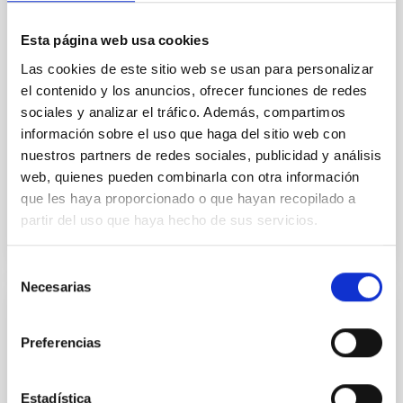
Mayall 4 m Telescope, works at the margins of the
DESI Main surveys to obtain spectra of millions of
Esta página web usa cookies
additional stars from the Gaia catalog. Efficiently
utilizing times between ∼12° and 18° twilight and
Las cookies de este sitio web se usan para personalizar
poor
el contenido y los anuncios, ofrecer funciones de redes
sociales y analizar el tráfico. Además, compartimos
Dey, Arjun et al.
información sobre el uso que haga del sitio web con
Fecha de publicación:
6
2026
nuestros partners de redes sociales, publicidad y análisis
web, quienes pueden combinarla con otra información
que les haya proporcionado o que hayan recopilado a
BIBCODE
2026AJ....171..348D
partir del uso que haya hecho de sus servicios.
NÚMERO DE CITAS
10
Selección
Necesarias
de
consentimiento
CON ÁRBITRO
Preferencias
The CARMENES search for exoplanets
around M dwarfs: A homogeneous
catalogue of projected rotational velocities
Estadística