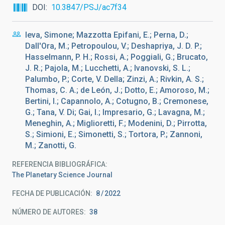
DOI
10.3847/PSJ/ac7f34
Ieva, Simone; Mazzotta Epifani, E.; Perna, D.;
Dall'Ora, M.; Petropoulou, V.; Deshapriya, J. D. P.;
Hasselmann, P. H.; Rossi, A.; Poggiali, G.; Brucato,
J. R.; Pajola, M.; Lucchetti, A.; Ivanovski, S. L.;
Palumbo, P.; Corte, V. Della; Zinzi, A.; Rivkin, A. S.;
Thomas, C. A.; de León, J.; Dotto, E.; Amoroso, M.;
Bertini, I.; Capannolo, A.; Cotugno, B.; Cremonese,
G.; Tana, V. Di; Gai, I.; Impresario, G.; Lavagna, M.;
Meneghin, A.; Miglioretti, F.; Modenini, D.; Pirrotta,
S.; Simioni, E.; Simonetti, S.; Tortora, P.; Zannoni,
M.; Zanotti, G.
REFERENCIA BIBLIOGRÁFICA
The Planetary Science Journal
FECHA DE PUBLICACIÓN:
8
2022
NÚMERO DE AUTORES
38