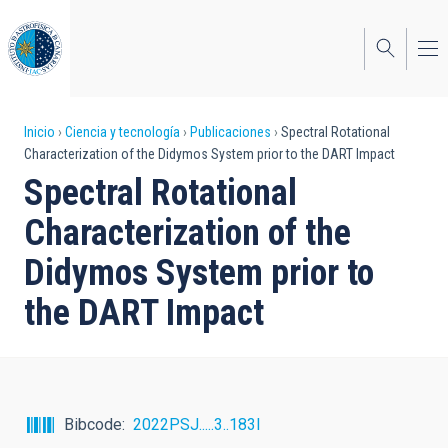
Pasar
al
contenido
principal
Sobrescribir
Inicio
Ciencia y tecnología
Publicaciones
Spectral Rotational
Characterization of the Didymos System prior to the DART Impact
enlaces
Spectral Rotational
de
Characterization of the
ayuda
Didymos System prior to
a
the DART Impact
la
navegación
Bibcode
2022PSJ.....3..183I