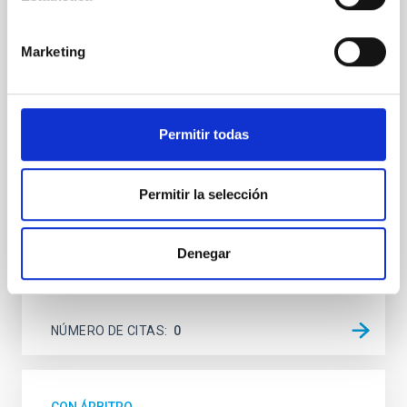
accounting for limb darkening
Stellar rotation is closely linked to both the age and
Marketing
the magnetic activity of stars. Through
gyrochronology, studying stellar rotation provides a
means to estimate stellar ages and trace the
evolution of planetary systems, and it is also a crucial
Permitir todas
means to constrain and correct stellar activity
effects for robust exoplanet detection and
Permitir la selección
Varas, R. et al.
Fecha de publicación:
5
2026
Denegar
BIBCODE
2026A&A...709A.244V
NÚMERO DE CITAS
0