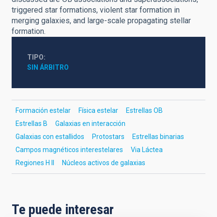
triggered star formations, violent star formation in
merging galaxies, and large-scale propagating stellar
formation.
TIPO
SIN ÁRBITRO
Formación estelar
Física estelar
Estrellas OB
Estrellas B
Galaxias en interacción
Galaxias con estallidos
Protostars
Estrellas binarias
Campos magnéticos interestelares
Via Láctea
Regiones H II
Núcleos activos de galaxias
Te puede interesar