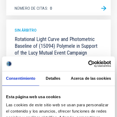
NÚMERO DE CITAS
0
SIN ÁRBITRO
Rotational Light Curve and Photometric
Baseline of (15094) Polymele in Support
of the Lucy Mutual Event Campaign
We report a rotational light curve and Fourier baseline
model for the Jupiter Trojan (15094) Polymele, a
primary target of the NASA Lucy mission, obtained
Consentimiento
Detalles
Acerca de las cookies
on 2026 May 19─20 and May 21─22 UT with the
Two-meter Twin Telescope (TTT). Phase-Dispersion
Minimization over the combined two-night dataset
yields P rot = 5.762 ± 0.051 hr and a peak-to-peak
Esta página web usa cookies
Las cookies de este sitio web se usan para personalizar
Alarcon, Miguel R. et al.
el contenido y los anuncios, ofrecer funciones de redes
Fecha de publicación:
5
2026