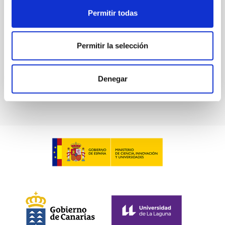
Waas, Jourdan et al.
Permitir todas
Fecha de publicación:
6
2026
Permitir la selección
BIBCODE
2026ASTCS..1100130W
Denegar
NÚMERO DE CITAS
0