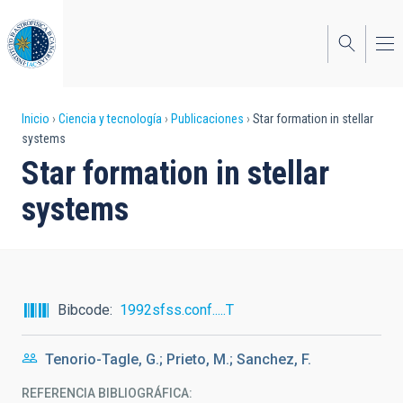
Pasar
al
contenido
principal
Sobrescribir
Inicio
Ciencia y tecnología
Publicaciones
Star formation in stellar
systems
enlaces
Star formation in stellar
de
systems
ayuda
a
la
navegación
Bibcode
1992sfss.conf.....T
Tenorio-Tagle, G.; Prieto, M.; Sanchez, F.
REFERENCIA BIBLIOGRÁFICA