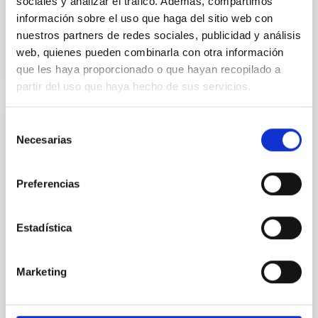
sociales y analizar el tráfico. Además, compartimos
información sobre el uso que haga del sitio web con
BIBCODE
2026RNAAS..10..143A
nuestros partners de redes sociales, publicidad y análisis
web, quienes pueden combinarla con otra información
que les haya proporcionado o que hayan recopilado a
NÚMERO DE CITAS
0
partir del uso que haya hecho de sus servicios.
Selección
SIN ÁRBITRO
Necesarias
de
The impact of Active Galactic Nuclei on
consentimiento
Habitable Worlds
Preferencias
While the influence of supermassive black hole
(SMBH) activity on habitability has garnered
attention, the specific effects of active galactic nuclei
Estadística
(AGN) winds, particularly ultrafast outflows (UFOs),
on planetary atmospheres remain largely
Marketing
unexplored. This study aims to fill this gap by
investigating the relationship between SMBH mass
at the