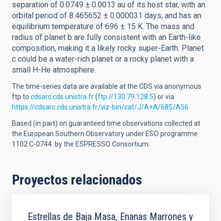
separation of 0.0749 ± 0.0013 au of its host star, with an
orbital period of 8.465652 ± 0.000031 days, and has an
equilibrium temperature of 696 ± 15 K. The mass and
radius of planet b are fully consistent with an Earth-like
composition, making it a likely rocky super-Earth. Planet
c could be a water-rich planet or a rocky planet with a
small H-He atmosphere.
The time-series data are available at the CDS via anonymous
ftp to
cdsarc.cds.unistra.fr
(
ftp://130.79.128.5
) or via
https://cdsarc.cds.unistra.fr/viz-bin/cat/J/A+A/685/A56
Based (in part) on guaranteed time observations collected at
the European Southern Observatory under ESO programme
1102.C-0744. by the ESPRESSO Consortium.
Proyectos relacionados
Estrellas de Baja Masa, Enanas Marrones y