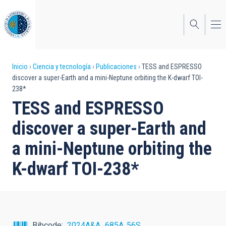
Pasar
al
contenido
principal
Sobrescribir
Inicio
Ciencia y tecnología
Publicaciones
TESS and ESPRESSO
discover a super-Earth and a mini-Neptune orbiting the K-dwarf TOI-
enlaces
238*
de
TESS and ESPRESSO
ayuda
discover a super-Earth and
a
a mini-Neptune orbiting the
la
K-dwarf TOI-238*
navegación
Bibcode
2024A&A...685A..56S