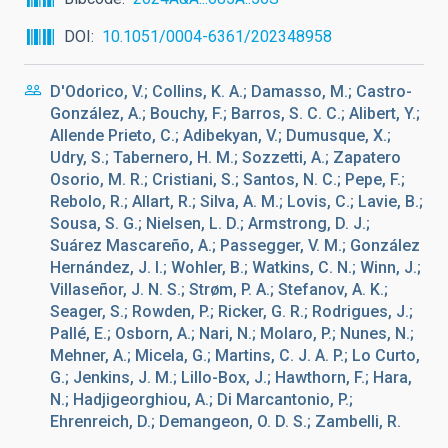
DOI
10.1051/0004-6361/202348958
D'Odorico, V.; Collins, K. A.; Damasso, M.; Castro-
González, A.; Bouchy, F.; Barros, S. C. C.; Alibert, Y.;
Allende Prieto, C.; Adibekyan, V.; Dumusque, X.;
Udry, S.; Tabernero, H. M.; Sozzetti, A.; Zapatero
Osorio, M. R.; Cristiani, S.; Santos, N. C.; Pepe, F.;
Rebolo, R.; Allart, R.; Silva, A. M.; Lovis, C.; Lavie, B.;
Sousa, S. G.; Nielsen, L. D.; Armstrong, D. J.;
Suárez Mascareño, A.; Passegger, V. M.; González
Hernández, J. I.; Wohler, B.; Watkins, C. N.; Winn, J.;
Villaseñor, J. N. S.; Strøm, P. A.; Stefanov, A. K.;
Seager, S.; Rowden, P.; Ricker, G. R.; Rodrigues, J.;
Pallé, E.; Osborn, A.; Nari, N.; Molaro, P.; Nunes, N.;
Mehner, A.; Micela, G.; Martins, C. J. A. P.; Lo Curto,
G.; Jenkins, J. M.; Lillo-Box, J.; Hawthorn, F.; Hara,
N.; Hadjigeorghiou, A.; Di Marcantonio, P.;
Ehrenreich, D.; Demangeon, O. D. S.; Zambelli, R.