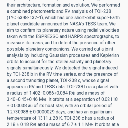
their architecture, formation and evolution. We performed
a combined photometric and RV analysis of TOI-238
(TYC 6398-132-1), which has one short-orbit super-Earth
planet candidate announced by NASA's TESS team. We
aim to confirm its planetary nature using radial velocities
taken with the ESPRESSO and HARPS spectrographs, to
measure its mass, and to detect the presence of other
possible planetary companions. We carried out a joint
analysis by including Gaussian processes and Keplerian
orbits to account for the stellar activity and planetary
signals simultaneously. We detected the signal induced
by TOI-238 b in the RV time series, and the presence of
a second transiting planet, TOI-238 c, whose signal
appears in RV and TESS data. TOI-238 b is a planet with
a radius of 1.402−0.086+0.084 R⊕ and a mass of
3.40−0.45+0.46 M⊕. It orbits at a separation of 0.02118
± 0.00038 au of its host star, with an orbital period of
1.2730988 ± 0.0000029 days, and has an equilibrium
temperature of 1311 ± 28 K. TOI-238 c has a radius of
2.18 ± 0.18 R⊕ and a mass of 6.7 ± 1.1 M⊕. It orbits at a