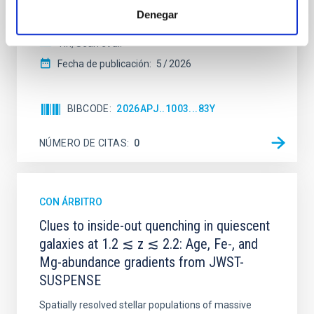
their angular momentum vectors appear random
Denegar
with respect to the larger-scale magnetic
Yin, Sean et al.
Fecha de publicación:
5
2026
BIBCODE
2026APJ..1003...83Y
NÚMERO DE CITAS
0
CON ÁRBITRO
Clues to inside-out quenching in quiescent
galaxies at 1.2 ≲ z ≲ 2.2: Age, Fe-, and
Mg-abundance gradients from JWST-
SUSPENSE
Spatially resolved stellar populations of massive