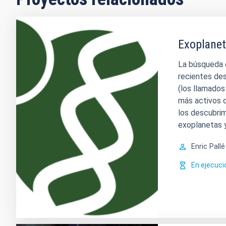
Exoplanet
La búsqueda d
recientes des
(los llamados
más activos d
los descubri
exoplanetas 
Enric
Pall
En ejecuci