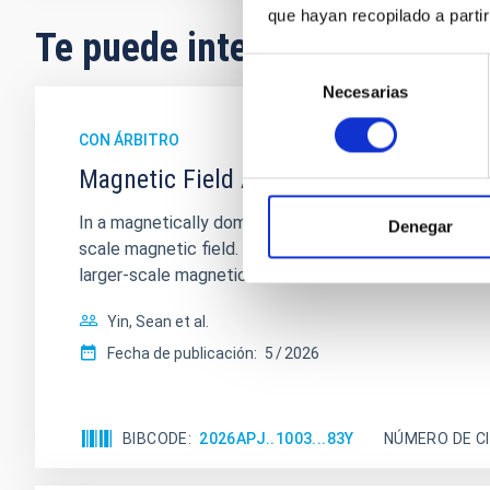
que hayan recopilado a parti
Te puede interesar
Selección
Necesarias
de
consentimiento
CON ÁRBITRO
Magnetic Field Alignment with Dense C
In a magnetically dominated model of star formation
Denegar
scale magnetic field. A. Pandhi et al. showed instea
larger-scale magnetic
Yin, Sean et al.
Fecha de publicación:
5
2026
BIBCODE
2026APJ..1003...83Y
NÚMERO DE C