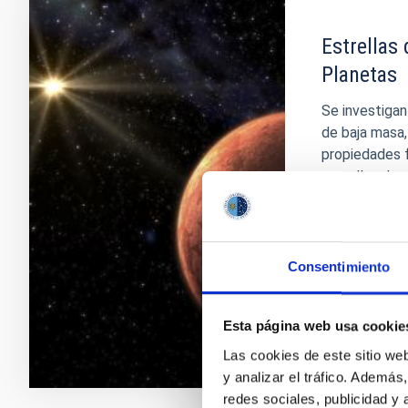
Estrellas
Planetas
Se investigan
de baja masa,
propiedades f
estrellas de 
probablement
no por ello e
Rafael
Reb
Consentimiento
En ejecuci
Esta página web usa cookie
Las cookies de este sitio we
y analizar el tráfico. Ademá
redes sociales, publicidad y