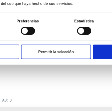
r del uso que haya hecho de sus servicios.
Preferencias
Estadística
ores in the Transition between Cloud and Core
, we expect to see alignments between the magnetic field orien
Permitir la selección
d, however, that the orientation of cores and their angular mom
ITAS
0