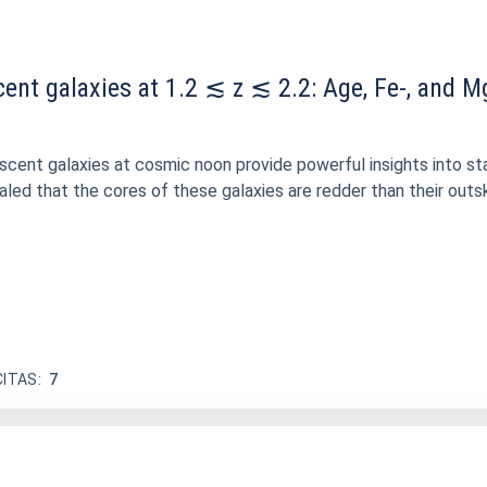
cent galaxies at 1.2 ≲ z ≲ 2.2: Age, Fe-, and
iescent galaxies at cosmic noon provide powerful insights into 
ed that the cores of these galaxies are redder than their outs
CITAS
7