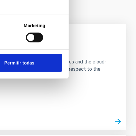
Marketing
 Scales
tation of star-forming dense cores and the cloud-
Permitir todas
entum vectors appear random with respect to the