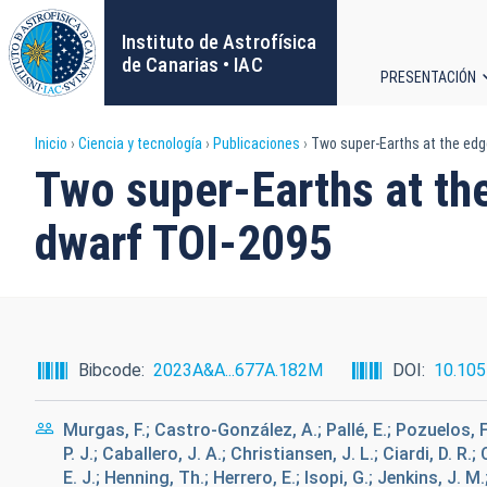
Pasar
al
Instituto de Astrofísica
contenido
de Canarias • IAC
PRESENTACIÓN
principal
Navega
Sobrescribir
Inicio
Ciencia y tecnología
Publicaciones
Two super-Earths at the edg
principa
Two super-Earths at the
enlaces
dwarf TOI-2095
de
ayuda
a
Bibcode
2023A&A...677A.182M
DOI
10.10
la
Murgas, F.; Castro-González, A.; Pallé, E.; Pozuelos, F. 
navegación
P. J.; Caballero, J. A.; Christiansen, J. L.; Ciardi, D. R.;
E. J.; Henning, Th.; Herrero, E.; Isopi, G.; Jenkins, J. M.