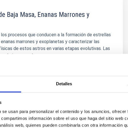
 de Baja Masa, Enanas Marrones y
 los procesos que conducen a la formación de estrellas
 enanas marrones y exoplanetas y caracterizar las
ísicas de estos astros en varias etapas evolutivas. Las
muy baja masa y las enanas marrones son
e los objetos más numerosos de nuestra Galaxia, pero
stán
olo López
Detalles
ón
s
b se usan para personalizar el contenido y los anuncios, ofrecer
s, compartimos información sobre el uso que haga del sitio web 
 análisis web, quienes pueden combinarla con otra información q