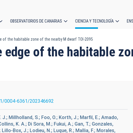
OBSERVATORIOS DE CANARIAS
CIENCIA Y TECNOLOGÍA
EN
ción
e of the habitable zone of the nearby M dwarf TOI-2095
l
 edge of the habitable zo
51/0004-6361/202346692
J.; Millholland, S.; Foo, O.; Korth, J.; Marfil, E.; Amado,
 Collins, K. A.; Di Sora, M.; Fukui, A.; Gan, T.; Gonzales,
; Lillo-Box, J.; Lodieu, N.; Luque, R.; Mallia, F.; Morales,