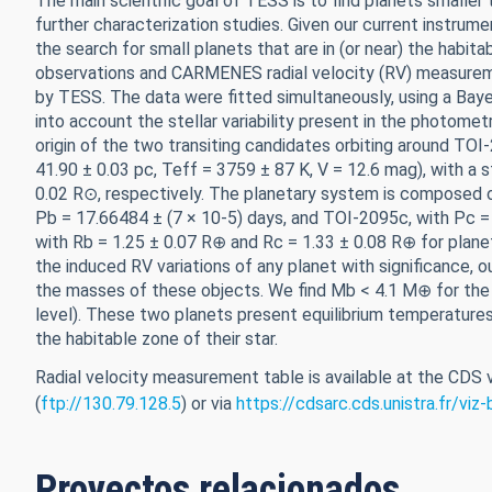
The main scientific goal of TESS is to find planets smaller
further characterization studies. Given our current instrum
the search for small planets that are in (or near) the habita
observations and CARMENES radial velocity (RV) measuremen
by TESS. The data were fitted simultaneously, using a Ba
into account the stellar variability present in the photome
origin of the two transiting candidates orbiting around T
41.90 ± 0.03 pc, Teff = 3759 ± 87 K, V = 12.6 mag), with a 
0.02 R⊙, respectively. The planetary system is composed of
Pb = 17.66484 ± (7 × 10-5) days, and TOI-2095c, with Pc = 
with Rb = 1.25 ± 0.07 R⊕ and Rc = 1.33 ± 0.08 R⊕ for plane
the induced RV variations of any planet with significance, 
the masses of these objects. We find Mb < 4.1 M⊕ for the
level). These two planets present equilibrium temperatures
the habitable zone of their star.
Radial velocity measurement table is available at the CDS
(
ftp://130.79.128.5
) or via
https://cdsarc.cds.unistra.fr/v
Proyectos relacionados