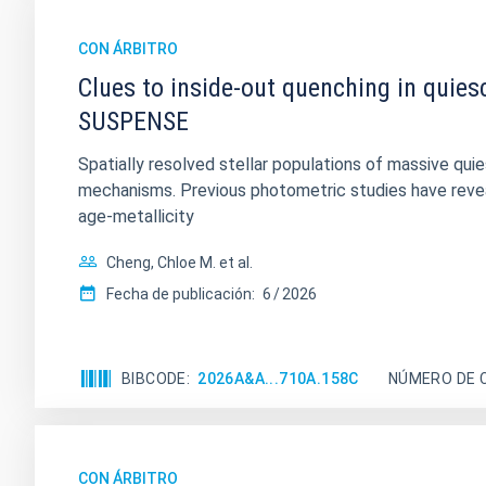
CON ÁRBITRO
Clues to inside-out quenching in quies
SUSPENSE
Spatially resolved stellar populations of massive qu
mechanisms. Previous photometric studies have reveal
age-metallicity
Cheng, Chloe M. et al.
Fecha de publicación:
6
2026
BIBCODE
2026A&A...710A.158C
NÚMERO DE 
CON ÁRBITRO