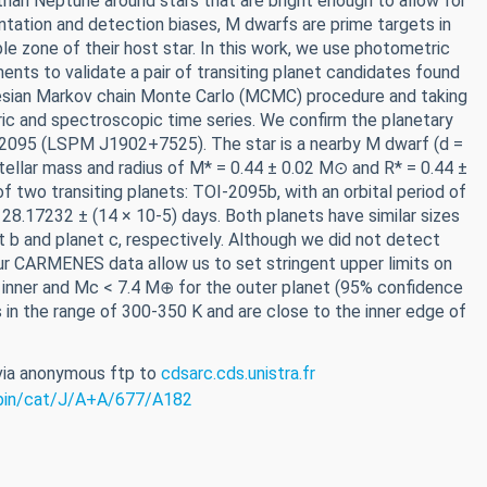
 than Neptune around stars that are bright enough to allow for
entation and detection biases, M dwarfs are prime targets in
ble zone of their host star. In this work, we use photometric
ts to validate a pair of transiting planet candidates found
yesian Markov chain Monte Carlo (MCMC) procedure and taking
tric and spectroscopic time series. We confirm the planetary
OI-2095 (LSPM J1902+7525). The star is a nearby M dwarf (d =
stellar mass and radius of M* = 0.44 ± 0.02 M⊙ and R* = 0.44 ±
 two transiting planets: TOI-2095b, with an orbital period of
28.17232 ± (14 × 10-5) days. Both planets have similar sizes
t b and planet c, respectively. Although we did not detect
our CARMENES data allow us to set stringent upper limits on
 inner and Mc < 7.4 M⊕ for the outer planet (95% confidence
 in the range of 300-350 K and are close to the inner edge of
 via anonymous ftp to
cdsarc.cds.unistra.fr
iz-bin/cat/J/A+A/677/A182