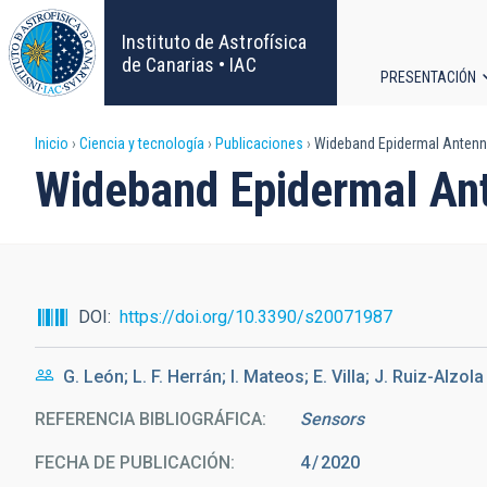
Pasar
al
Instituto de Astrofísica
contenido
de Canarias • IAC
PRESENTACIÓN
principal
Navega
Sobrescribir
Inicio
Ciencia y tecnología
Publicaciones
Wideband Epidermal Antenna
principa
Wideband Epidermal An
enlaces
de
ayuda
DOI
https://doi.org/10.3390/s20071987
a
G. León; L. F. Herrán; I. Mateos; E. Villa; J. Ruiz-Alzola
la
REFERENCIA BIBLIOGRÁFICA
Sensors
navegación
FECHA DE PUBLICACIÓN:
4
2020