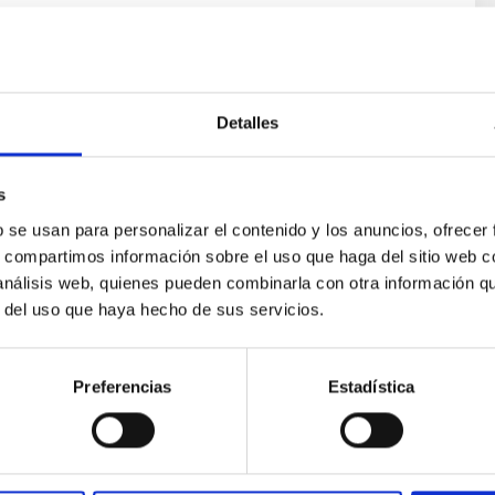
ecnología Médica
e sistemas electro-ópticos que implementan tecnología
ofísica.
Detalles
Alzola
d de Las Palmas de Gran Canaria
s
b se usan para personalizar el contenido y los anuncios, ofrecer
ón
s, compartimos información sobre el uso que haga del sitio web 
 análisis web, quienes pueden combinarla con otra información q
r del uso que haya hecho de sus servicios.
 LA BASE DE DATOS LOCAL
S VOLUNTARIOS
Preferencias
Estadística