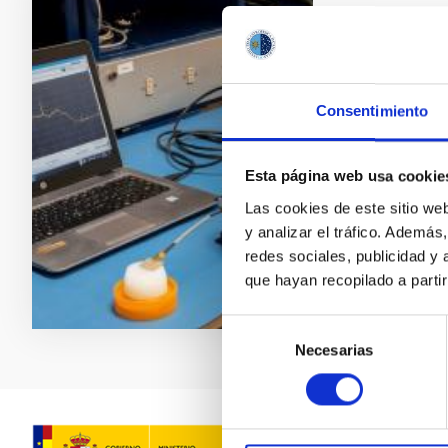
IACTEC T
Desarrollo d
usada en Astr
Consentimiento
Juan Ruiz 
Universida
Esta página web usa cookie
Las cookies de este sitio we
En ejecuci
y analizar el tráfico. Ademá
redes sociales, publicidad y
que hayan recopilado a parti
ACCESO A
BUSCAMO
Selección
Necesarias
de
consentimiento