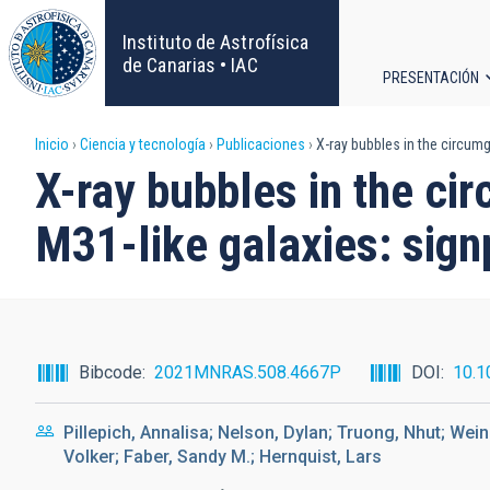
Pasar
al
Instituto de Astrofísica
contenido
de Canarias • IAC
PRESENTACIÓN
principal
Navega
Sobrescribir
Inicio
Ciencia y tecnología
Publicaciones
X-ray bubbles in the circum
principa
X-ray bubbles in the c
enlaces
M31-like galaxies: sign
de
ayuda
a
Bibcode
2021MNRAS.508.4667P
DOI
10.1
la
Pillepich, Annalisa; Nelson, Dylan; Truong, Nhut; Wein
navegación
Volker; Faber, Sandy M.; Hernquist, Lars