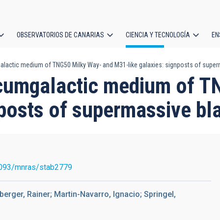
OBSERVATORIOS DE CANARIAS
CIENCIA Y TECNOLOGÍA
EN
ción
galactic medium of TNG50 Milky Way- and M31-like galaxies: signposts of superm
l
ircumgalactic medium of 
posts of supermassive bla
093/mnras/stab2779
berger, Rainer; Martin-Navarro, Ignacio; Springel,