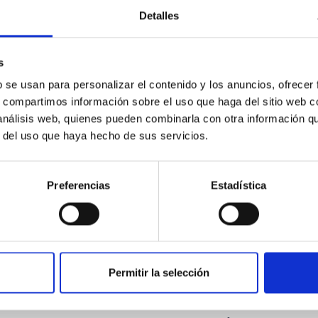
ores in the Transition between Cloud and Cor
Detalles
 we expect to see alignments between the magnetic field orienta
ver, that the orientation of cores and their angular momentum vec
s
b se usan para personalizar el contenido y los anuncios, ofrecer
s, compartimos información sobre el uso que haga del sitio web 
 análisis web, quienes pueden combinarla con otra información q
r del uso que haya hecho de sus servicios.
ITAS
0
Preferencias
Estadística
scent galaxies at 1.2 ≲ z ≲ 2.2: Age, Fe-, an
Permitir la selección