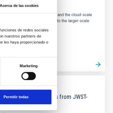
e Scales
Acerca de las cookies
tion of star-forming dense cores and the cloud-scale
tors appear random with respect to the larger-scale
 funciones de redes sociales
con nuestros partners de
ue les haya proporcionado o
Marketing
d Mg-abundance gradients from JWST-
Permitir todas