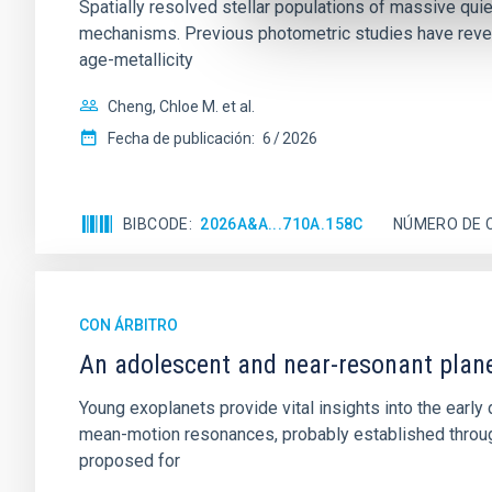
Spatially resolved stellar populations of massive qu
mechanisms. Previous photometric studies have reveal
age-metallicity
Cheng, Chloe M. et al.
Fecha de publicación:
6
2026
BIBCODE
2026A&A...710A.158C
NÚMERO DE 
CON ÁRBITRO
An adolescent and near-resonant plan
Young exoplanets provide vital insights into the ear
mean-motion resonances, probably established through
proposed for