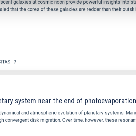
iescent galaxies at cosmic noon provide powerful insights into 
ed that the cores of these galaxies are redder than their outsk
CITAS
7
etary system near the end of photoevaporatio
ly dynamical and atmospheric evolution of planetary systems. Ma
 convergent disk migration. Over time, however, these resonant 