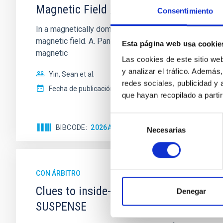
Magnetic Field Alignment with Dense C
Consentimiento
In a magnetically dominated model of star formation,
magnetic field. A. Pandhi et al. showed instead, howe
Esta página web usa cookie
magnetic
Las cookies de este sitio we
y analizar el tráfico. Ademá
Yin, Sean et al.
redes sociales, publicidad y
Fecha de publicación:
5
2026
que hayan recopilado a parti
Selección
BIBCODE
2026APJ..1003...83Y
NÚMERO DE C
Necesarias
de
consentimiento
CON ÁRBITRO
Clues to inside-out quenching in quie
Denegar
SUSPENSE