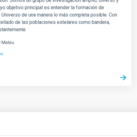
ion. Somos un grupo de investigación amplio, diverso y
yo objetivo principal es entender la formación de
l Universo de una manera lo más completa posible. Con
tellado de las poblaciones estelares como bandera,
stantemente
é Mateu
ón