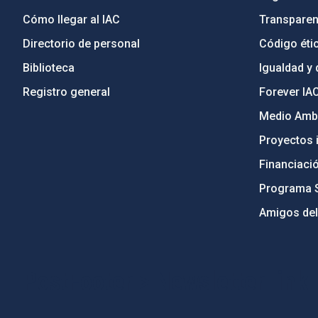
Cómo llegar al IAC
Transparen
Directorio de personal
Código étic
Biblioteca
Igualdad y 
Registro general
Forever IA
Medio Ambi
Proyectos i
Financiaci
Programa 
Amigos del
PostFooter > Newsletter link