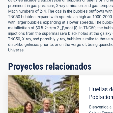
galaxies include a succession of bubbles or shells of incre
prominent in gas pressure, X-ray emission, and gas tempera
Mach numbers of 2-4. The gas in the bubbles outflows with
TNG50 bubbles expand with speeds as high as 1000-2000 km 
with larger bubbles expanding at slower speeds. The bubble
metallicities of $0.5-2~\rm Z_{\odot }$. In TNG50, the bubbl
injections from the supermassive black holes at the galaxy 
TNG50, X-ray, and possibly γ-ray, bubbles similar to those 
disc-like galaxies prior to, or on the verge of, being quenc
Universe.
Proyectos relacionados
Huellas d
Poblacion
Bienvenida a 