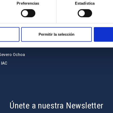
o y política antifraude
Aviso legal
Preferencias
Estadística
diversidad de género
Política de cookies
C
Accesibilidad
ente y Sostenibilidad
Permitir la selección
nstitucionales
ón externa
Severo Ochoa
 IAC
Únete a nuestra Newsletter