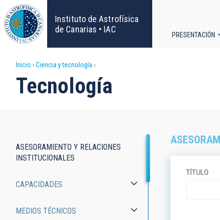
Pasar
al
Instituto de Astrofísica
contenido
de Canarias • IAC
PRESENTACIÓN
principal
Navega
Sobrescribir
Inicio
Ciencia y tecnología
principa
Tecnología
enlaces
de
ayuda
ASESORAMI
ASESORAMIENTO Y RELACIONES
a
Tecnología
INSTITUCIONALES
TÍTULO
la
CAPACIDADES
navegación
MEDIOS TÉCNICOS