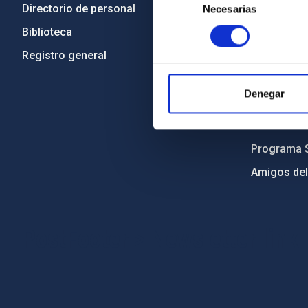
Directorio de personal
Código étic
Necesarias
de
consentimiento
Biblioteca
Igualdad y 
Registro general
Forever IA
Medio Ambi
Denegar
Proyectos i
Financiaci
Programa 
Amigos del
PostFooter > Newsletter link