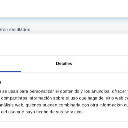
ron resultados.
Detalles
s
b se usan para personalizar el contenido y los anuncios, ofrecer
s, compartimos información sobre el uso que haga del sitio web 
INSTITUCIONAL
PORTAL DEL IAC
 análisis web, quienes pueden combinarla con otra información q
r del uso que haya hecho de sus servicios.
n
Mapa web
cia
Políticas de privacidad