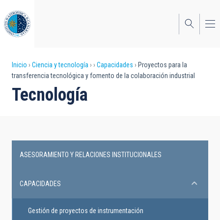
Pasar
al
contenido
principal
Sobrescribir
Inicio
Ciencia y tecnología
Capacidades
Proyectos para la
transferencia tecnológica y fomento de la colaboración industrial
enlaces
Tecnología
de
ayuda
a
la
ASESORAMIENTO Y RELACIONES INSTITUCIONALES
Capabilities
navegación
CAPACIDADES
Gestión de proyectos de instrumentación