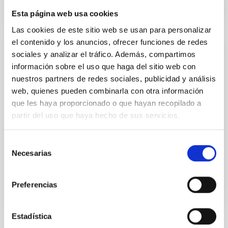
Esta página web usa cookies
Las cookies de este sitio web se usan para personalizar
el contenido y los anuncios, ofrecer funciones de redes
sociales y analizar el tráfico. Además, compartimos
Implementación de grandes instalaciones
información sobre el uso que haga del sitio web con
telescópicas
nuestros partners de redes sociales, publicidad y análisis
En el marco de IACTec como elemento integrador de
web, quienes pueden combinarla con otra información
los proyectos de grandes telescopios con la industria
que les haya proporcionado o que hayan recopilado a
de la ciencia nacional y europea, el IAC diseña y
partir del uso que haya hecho de sus servicios.
construye en colaboración con consorcios
internacionales los telescopios más ambiciosos del
momento: CTA, EST y NRT
Selección
Necesarias
de
consentimiento
Preferencias
Estadística