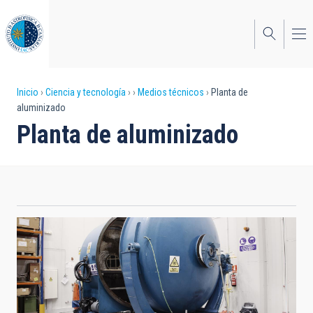
Pasar
al
contenido
principal
Sobrescribir
Inicio
Ciencia y tecnología
Medios técnicos
Planta de
aluminizado
enlaces
Planta de aluminizado
de
ayuda
a
la
navegación