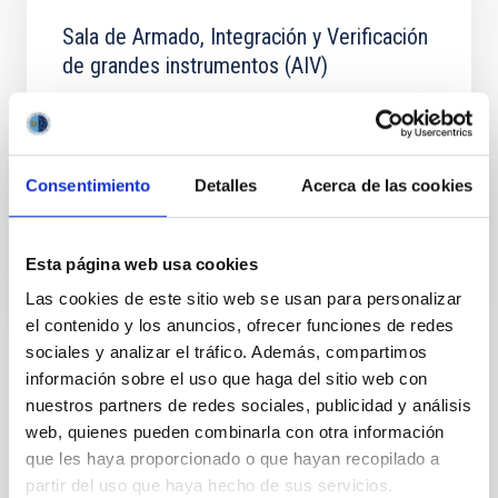
Sala de Armado, Integración y Verificación
de grandes instrumentos (AIV)
El objetivo de la Sala AIV es el armado, integración y
verificación de instrumentación para grandes
telescopios.
Consentimiento
Detalles
Acerca de las cookies
José Miguel
Delgado Hernández
Esta página web usa cookies
Las cookies de este sitio web se usan para personalizar
el contenido y los anuncios, ofrecer funciones de redes
sociales y analizar el tráfico. Además, compartimos
TIPO
información sobre el uso que haga del sitio web con
MANTENIMIENTO
nuestros partners de redes sociales, publicidad y análisis
TIPO DE EQUIPAMIENTO
web, quienes pueden combinarla con otra información
CÁMARA
que les haya proporcionado o que hayan recopilado a
partir del uso que haya hecho de sus servicios.