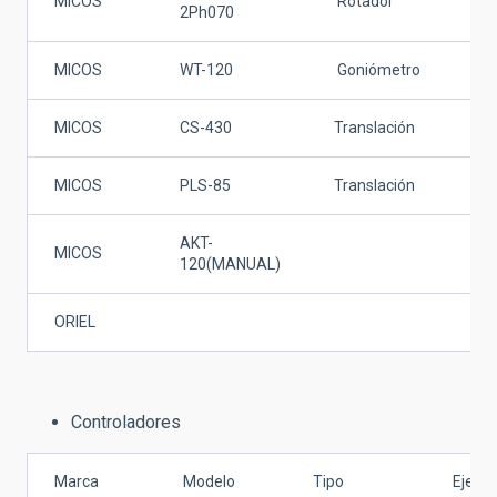
MICOS
Rotador
N.A
2Ph070
MICOS
WT-120
Goniómetro
90
MICOS
CS-430
Translación
35
MICOS
PLS-85
Translación
10
AKT-
MICOS
25
120(MANUAL)
ORIEL
Controladores
Marca
Modelo
Tipo
Ejes