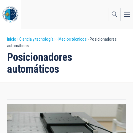
Pasar
al
contenido
principal
Sobrescribir
Inicio
Ciencia y tecnología
Medios técnicos
Posicionadores
automáticos
enlaces
Posicionadores
de
automáticos
ayuda
a
la
navegación