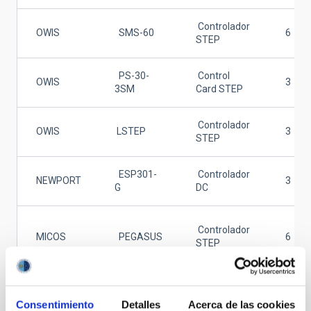
Controlador
OWIS
SMS-60
6
STEP
PS-30-
Control
OWIS
3
3SM
Card STEP
Controlador
OWIS
LSTEP
3
STEP
ESP301-
Controlador
NEWPORT
3
G
DC
Controlador
MICOS
PEGASUS
6
STEP
SMC
Controlador
MICOS
1
Consentimiento
Detalles
Acerca de las cookies
Pollux
Step