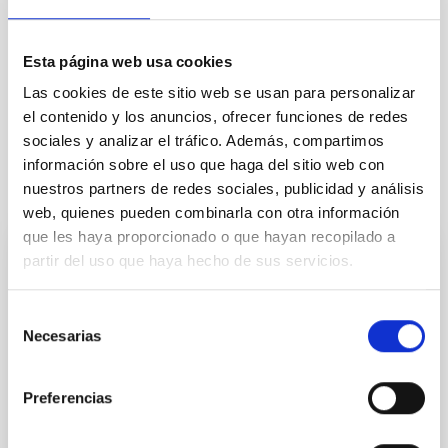
Controlador
Esta página web usa cookies
ORIEL
MIKE
3
STEP
Las cookies de este sitio web se usan para personalizar
el contenido y los anuncios, ofrecer funciones de redes
sociales y analizar el tráfico. Además, compartimos
información sobre el uso que haga del sitio web con
nuestros partners de redes sociales, publicidad y análisis
Medios técnicos relacionados
web, quienes pueden combinarla con otra información
que les haya proporcionado o que hayan recopilado a
partir del uso que haya hecho de sus servicios.
Laboratorio de Óptica
El Laboratorio de Óptica está especializado en la
Selección
realización de todo tipo de medidas ópticas, alineado
Necesarias
de
e integración de instrumentos, test de prototipos y
consentimiento
caracterización de componentes y sistemas ópticos
en general.
Preferencias
José Luís
Rasilla Piñeiro