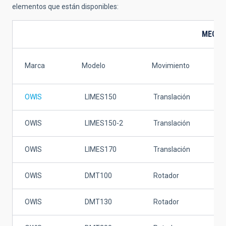
elementos que están disponibles:
MECAN
Marca
Modelo
Movimiento
Ra
OWIS
LIMES150
Translación
20
OWIS
LIMES150-2
Translación
30
OWIS
LIMES170
Translación
40
OWIS
DMT100
Rotador
N.A
OWIS
DMT130
Rotador
N.A