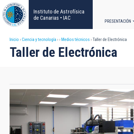
Pasar
al
Instituto de Astrofísica
contenido
de Canarias • IAC
PRESENTACIÓN
principal
Navega
Sobrescribir
Inicio
Ciencia y tecnología
Medios técnicos
Taller de Electrónica
principa
Taller de Electrónica
enlaces
de
ayuda
a
la
navegación