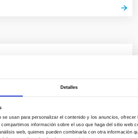
esarrollo y fabricación de sistemas
cos
capacidad para la construcción de instrumentación
Detalles
 IAC tiene una amplia experiencia en el diseño y
 sistemas electrónicos en general y especialmente para
y dispositivos astronómicos.
s
b se usan para personalizar el contenido y los anuncios, ofrecer
s, compartimos información sobre el uso que haga del sitio web 
 análisis web, quienes pueden combinarla con otra información q