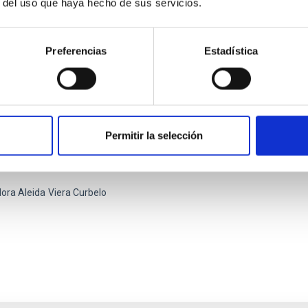
r del uso que haya hecho de sus servicios.
Preferencias
Estadística
atorio de Mecatrónica
Permitir la selección
ratorio de Mecatrónica ofrece un espacio para crear y diseñar
icos para lograr un rendimiento óptimo.
ora Aleida
Viera Curbelo