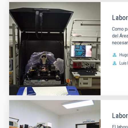
Labor
Como pa
del Áre
necesari
Hug
Luis
Labor
El labor