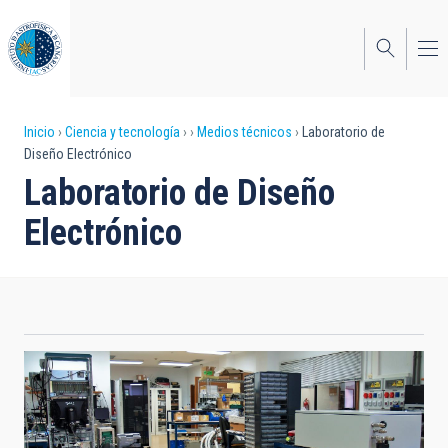
Pasar
al
contenido
principal
Sobrescribir
Inicio
Ciencia y tecnología
Medios técnicos
Laboratorio de
Diseño Electrónico
enlaces
Laboratorio de Diseño
de
Electrónico
ayuda
a
la
navegación