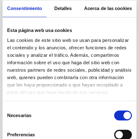
Consentimiento
Detalles
Acerca de las cookies
Esta página web usa cookies
Las cookies de este sitio web se usan para personalizar
TIPO
el contenido y los anuncios, ofrecer funciones de redes
ELECTRÓNICO
sociales y analizar el tráfico. Además, compartimos
TIPO DE EQUIPAMIENTO
información sobre el uso que haga del sitio web con
LABORATORIO
nuestros partners de redes sociales, publicidad y análisis
web, quienes pueden combinarla con otra información
que les haya proporcionado o que hayan recopilado a
partir del uso que haya hecho de sus servicios.
Selección
Te puede interesar
Necesarias
de
consentimiento
Laboratorio de Mecatrónica
Preferencias