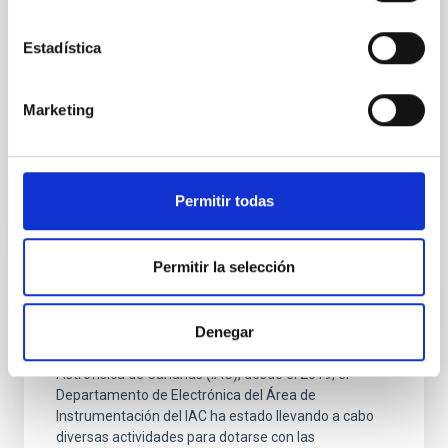
El laboratorio de Mecatrónica ofrece un espacio para
crear y diseñar sistemas que combinan
Estadística
componentes mecánicos y electrónicos para lograr
un rendimiento óptimo.
Marketing
Teodora Aleida
Viera Curbelo
Permitir todas
Permitir la selección
Laboratorio de Circuitos Integrados
(LABIC)
Denegar
Como parte del Plan Estratégico del Instituto de
Astrofísica de Canarias (IAC), desde el 2019, el
Departamento de Electrónica del Área de
Instrumentación del IAC ha estado llevando a cabo
diversas actividades para dotarse con las