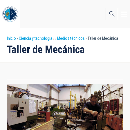
Pasar
al
contenido
principal
Sobrescribir
Inicio
Ciencia y tecnología
Medios técnicos
Taller de Mecánica
Taller de Mecánica
enlaces
de
ayuda
a
la
navegación