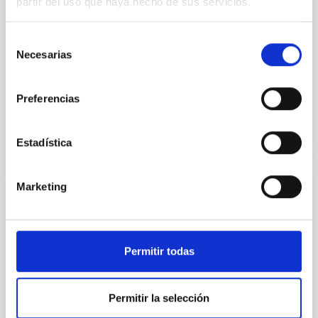
partir del uso que haya hecho de sus servicios.
Sala de CAD/CAE
La sala de CAD/CAE concentra los medios especiales
Selección
para el diseño y cálculo de ingeniería mecánica.
Necesarias
de
consentimiento
Afrodisio
Vega Moreno
Preferencias
Estadística
Marketing
Laboratorio de Integración y Verificación
Mecánica
El Laboratorio de Integración y Verificación Mecánica
Permitir todas
proporciona las infraestructuras básicas y
específicas necesarias para el montaje, integración y
verificación de los sistemas mecánicos de tamaño
Permitir la selección
medio que se desarrollan en el Área de
Instrumentación.