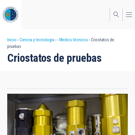
Pasar
al
contenido
principal
Sobrescribir
Inicio
Ciencia y tecnología
Medios técnicos
Criostatos de
pruebas
enlaces
Criostatos de pruebas
de
ayuda
a
la
navegación