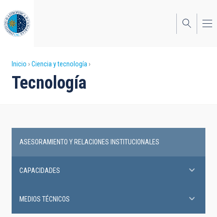
Pasar
al
contenido
principal
Sobrescribir
Inicio
Ciencia y tecnología
Tecnología
enlaces
de
ayuda
a
ASESORAMIENTO Y RELACIONES INSTITUCIONALES
la
Tecnología
navegación
CAPACIDADES
MEDIOS TÉCNICOS