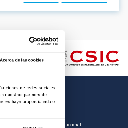
Acerca de las cookies
 funciones de redes sociales
OTROS ENLACES
con nuestros partners de
ue les haya proporcionado o
Empleo
Licitaciones
Imagen institucional