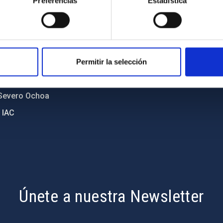
Preferencias
Estadística
diversidad de género
Política de cookies
C
Accesibilidad
ente y Sostenibilidad
nstitucionales
Permitir la selección
ón externa
Severo Ochoa
 IAC
Únete a nuestra Newsletter