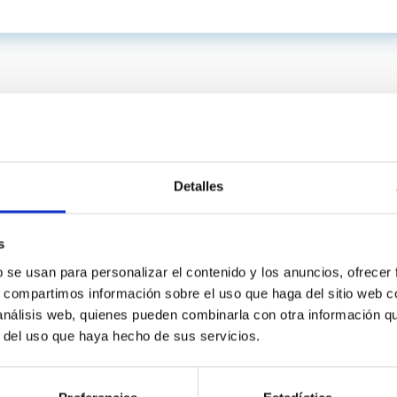
Detalles
s
b se usan para personalizar el contenido y los anuncios, ofrecer
INSTITUCIONAL
PORTAL DEL IAC
s, compartimos información sobre el uso que haga del sitio web 
 análisis web, quienes pueden combinarla con otra información q
n
Mapa web
r del uso que haya hecho de sus servicios.
cia
Políticas de privacidad
o y política antifraude
Aviso legal