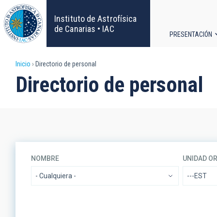
Pasar
al
Instituto de Astrofísica
contenido
de Canarias • IAC
PRESENTACIÓN
principal
Navega
Sobrescribir
Inicio
Directorio de personal
principa
Directorio de personal
enlaces
de
ayuda
a
NOMBRE
UNIDAD O
la
- Cualquiera -
---EST
navegación