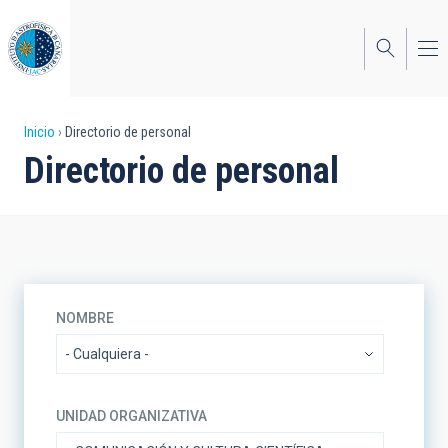
Pasar
al
contenido
principal
Sobrescribir
Inicio
Directorio de personal
Directorio de personal
enlaces
de
ayuda
a
la
NOMBRE
navegación
UNIDAD ORGANIZATIVA