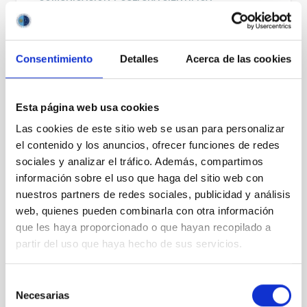
Titulado/a Superior
nre@iac.es
Consentimiento
Detalles
Acerca de las cookies
Raquel
Conde Viera
Esta página web usa cookies
COMUNICACIÓN Y CULTURA CIENTÍFICA
Las cookies de este sitio web se usan para personalizar
Titulado/a Superior
el contenido y los anuncios, ofrecer funciones de redes
sociales y analizar el tráfico. Además, compartimos
raquel.conde@iac.es
información sobre el uso que haga del sitio web con
nuestros partners de redes sociales, publicidad y análisis
web, quienes pueden combinarla con otra información
que les haya proporcionado o que hayan recopilado a
Silvia
Granja González
partir del uso que haya hecho de sus servicios.
COMUNICACIÓN Y CULTURA CIENTÍFICA
Titulado/a Superior
Selección
silvia.granja@iac.es
Necesarias
de