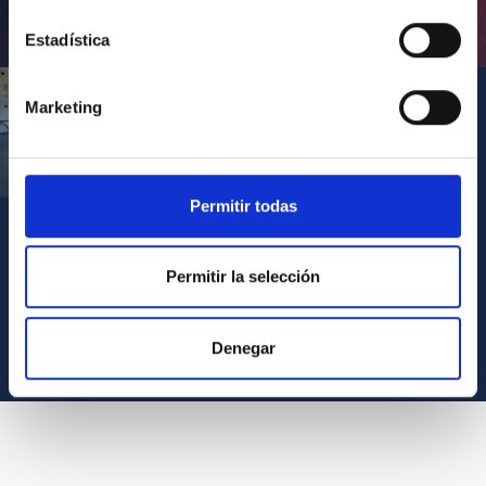
Inauguración de CosmoLab 2023-2027
Estadística
Marketing
Visita del Presidente de Canarias al IACTEC
Permitir todas
Permitir la selección
VER TODOS LOS ARCHIVOS MULTIMEDIA
Denegar