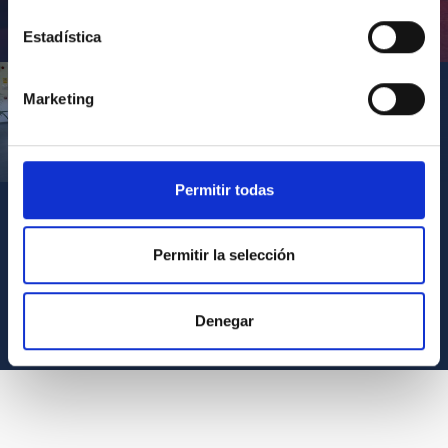
Inauguración de CosmoLab 2023-2027
Estadística
Marketing
Visita del Presidente de Canarias al IACTEC
Permitir todas
Permitir la selección
VER TODOS LOS ARCHIVOS MULTIMEDIA
Denegar