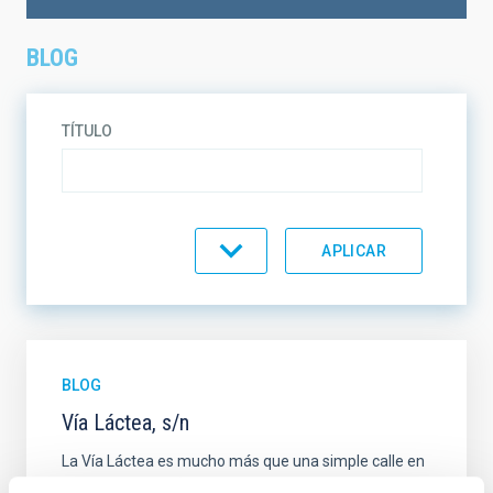
BLOG
TÍTULO
TEMÁTICA
EN VENTA
SOPORTE
BLOG
Vía Láctea, s/n
ORDENAR
ORDEN
La Vía Láctea es mucho más que una simple calle en
la ciudad tinerfeña de La Laguna, pero no todos lo