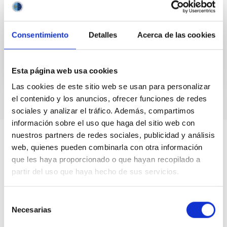
saben a ciencia cierta. En ella se estudian las
estrellas, tantas que es difícil calcular su
Consentimiento
Detalles
Acerca de las cookies
Fecha
01/06/2022
Esta página web usa cookies
Las cookies de este sitio web se usan para personalizar
el contenido y los anuncios, ofrecer funciones de redes
sociales y analizar el tráfico. Además, compartimos
información sobre el uso que haga del sitio web con
nuestros partners de redes sociales, publicidad y análisis
web, quienes pueden combinarla con otra información
que les haya proporcionado o que hayan recopilado a
partir del uso que haya hecho de sus servicios.
Selección
Necesarias
de
consentimiento