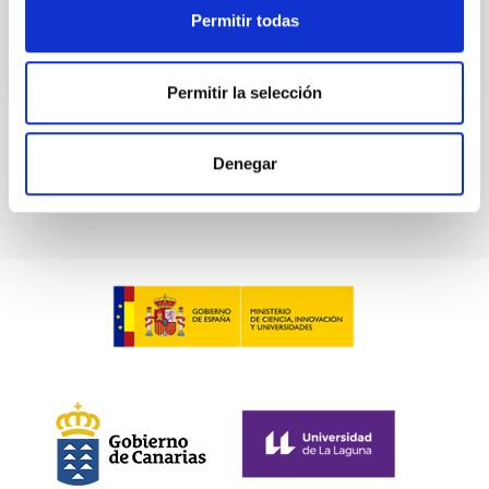
Permitir todas
Permitir la selección
Paginación
Página
1
Página
2
Página
3
Siguiente
›
última
»
Denegar
actual
página
página