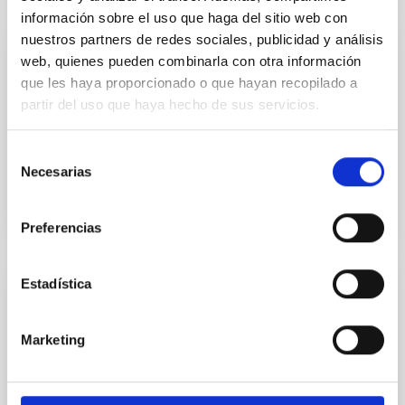
información sobre el uso que haga del sitio web con
nuestros partners de redes sociales, publicidad y análisis
CONTENIDO DIGITAL
web, quienes pueden combinarla con otra información
que les haya proporcionado o que hayan recopilado a
UNIVERSE 2007. Urano
partir del uso que haya hecho de sus servicios.
UNIVERSE 2007. Urano
Selección
Fecha
01/01/2006
Necesarias
de
consentimiento
Preferencias
Estadística
CONTENIDO DIGITAL
UNIVERSE 2007. Mercurio
Marketing
UNIVERSE 2007. Mercurio
Fecha
01/01/2006