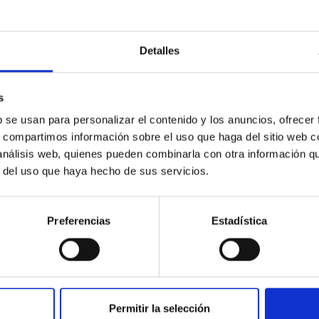
r del Universo…”.
s de veinticinco años atendiendo enfermos de Alzheimer y
Detalles
s
b se usan para personalizar el contenido y los anuncios, ofrecer
s, compartimos información sobre el uso que haga del sitio web 
 análisis web, quienes pueden combinarla con otra información q
r del uso que haya hecho de sus servicios.
RVANDO EL SOL DESDE TENERIFE. Una aventura 
 Manuel Vázquez Abeledo.
Preferencias
Estadística
s Canarias, un archipiélago en medio del Atlántico. En principio,
, desde la época histórica han llamado la atención, primero a n
ha
09/12/2019
Permitir la selección