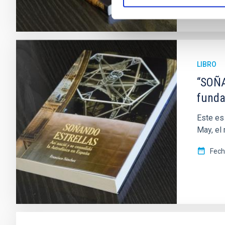
LIBRO
“SOÑA
funda
Este es
May, el
Fec