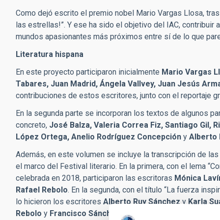
Como dejó escrito el premio nobel Mario Vargas Llosa, tras pa
las estrellas!”. Y ese ha sido el objetivo del IAC, contribui
mundos apasionantes más próximos entre sí de lo que par
Literatura hispana
En este proyecto participaron inicialmente
Mario Vargas Ll
Tabares, Juan Madrid, Ángela Vallvey, Juan Jesús Arm
contribuciones de estos escritores, junto con el reportaje gr
En la segunda parte se incorporan los textos de algunos pa
concreto,
José Balza, Valeria Correa Fiz, Santiago Gil,
López Ortega, Anelio Rodríguez Concepción
y
Alberto 
Además, en este volumen se incluye la transcripción de la
el marco del Festival literario. En la primera, con el lema
celebrada en 2018, participaron las escritoras
Mónica Lav
Rafael Rebolo
. En la segunda, con el título “La fuerza in
lo hicieron los escritores
Alberto Ruy Sánchez
y
Karla Su
Rebolo
y
Francisco Sánchez
. En las dos ocasiones, las