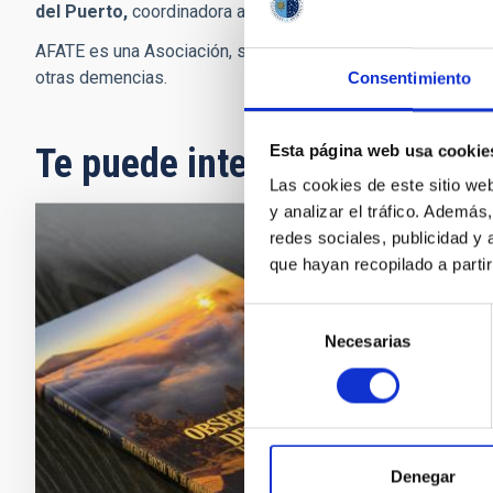
del Puerto,
coordinadora a su vez del proyecto “En un luga
AFATE es una Asociación, sin ánimo de lucro, que lleva má
otras demencias.
Consentimiento
Te puede interesar
Esta página web usa cookie
Las cookies de este sitio we
y analizar el tráfico. Ademá
redes sociales, publicidad y
LIBRO
que hayan recopilado a parti
“OBSE
Selección
solar
Necesarias
de
consentimiento
Las Isla
embargo
Fec
Denegar