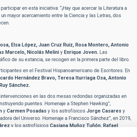
rticipar en esta iniciativa: “¡Hay que acercar la Literatura a
r a un mayor acercamiento entre la Ciencia y las Letras, dos
ecen.
osa, Elsa López, Juan Cruz Ruiz, Rosa Montero, Antonio
as Marcelo, Nicolás Melini
y
Enrique Joven.
Las
áfico de su estancia, se recogen en la primera parte del libro.
rticipantes en el Festival Hispanoamericano de Escritores. En
 Ricardo Hernández Bravo, Teresa Iturriaga Osa, Antonio
Ruy Sánchez.
s intervenciones en las dos mesas redondas organizadas en
 “Construyendo puentes. Homenaje a Stephen Hawking”,
ín
y
Carmen Posadas
y los astrofísicos
Jorge Casares
y
spiradora del Universo. Homenaje a Francisco Sánchez”, en 2019,
árez
y los astrofísicos
Casiana Muñoz Tuñón, Rafael
 mesas redondas fueron moderadas por la periodista
Carmen