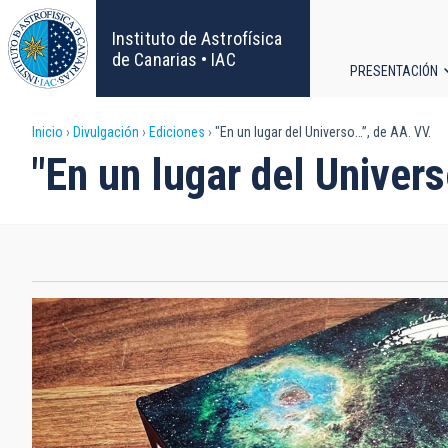
Pasar
al
Instituto de Astrofísica
contenido
de Canarias • IAC
PRESENTACIÓN
principal
Navega
Sobrescribir
Inicio
Divulgación
Ediciones
"En un lugar del Universo…”, de AA. VV.
principa
"En un lugar del Univer
enlaces
de
ayuda
a
la
navegación