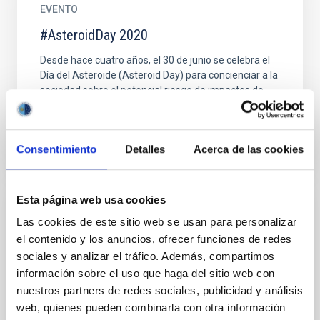
EVENTO
#AsteroidDay 2020
Desde hace cuatro años, el 30 de junio se celebra el
Día del Asteroide (Asteroid Day) para concienciar a la
sociedad sobre el potencial riesgo de impactos de...
Consentimiento
Detalles
Acerca de las cookies
Esta página web usa cookies
NOTICIA
Las cookies de este sitio web se usan para personalizar
'Astronomy on Tap' llega a España: primera
el contenido y los anuncios, ofrecer funciones de redes
sociales y analizar el tráfico. Además, compartimos
edición en Canarias
información sobre el uso que haga del sitio web con
El Instituto de Astrofísica de Canarias (IAC) anuncia
nuestros partners de redes sociales, publicidad y análisis
la llegada de Astronomy on Tap a España, con su
web, quienes pueden combinarla con otra información
primera edición en Tenerife. Esta iniciativa de...