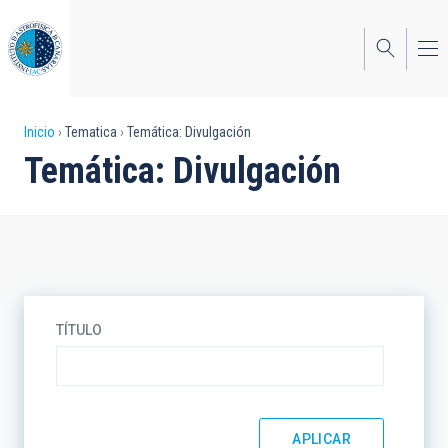
Pasar
al
contenido
principal
Sobrescribir
Inicio
Tematica
Temática: Divulgación
Temática: Divulgación
enlaces
de
ayuda
a
la
TÍTULO
navegación