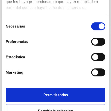
que les haya proporcionado o que hayan recopilado a
partir del uso que haya hecho de sus servicios.
Selección
Necesarias
de
consentimiento
Preferencias
GALERÍA
10 años de GTC
Estadística
El Gran Telescopio Canarias (GTC) celebra el décimo
aniversario de su inauguración en el Observatorio del
Roque de los Muchachos. En la última década, el
Marketing
mayor...
Permitir todas
Permitir la selección