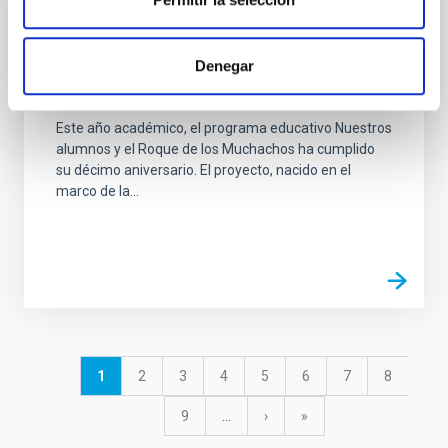
GALERÍA
10 años del programa "Nuestros alumnos
Denegar
y el Roque de los Muchachos”
Este año académico, el programa educativo Nuestros
alumnos y el Roque de los Muchachos ha cumplido
su décimo aniversario. El proyecto, nacido en el
marco de la...
Paginación
Página
1
Página
2
Página
3
Página
4
Página
5
Página
6
Página
7
Página
8
actual
Página
9
…
Siguiente
›
última
»
página
página