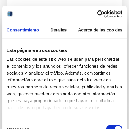
Consentimiento
Detalles
Acerca de las cookies
MEMORIA CCI
Informe Anual CCI 2022
Esta página web usa cookies
Este informe anual documenta la impresionante
variedad y la vitalidad de la investigación que se
Las cookies de este sitio web se usan para personalizar
realiza en los Observatorios de Canarias.
el contenido y los anuncios, ofrecer funciones de redes
sociales y analizar el tráfico. Además, compartimos
Fecha
13/09/2024
información sobre el uso que haga del sitio web con
nuestros partners de redes sociales, publicidad y análisis
web, quienes pueden combinarla con otra información
que les haya proporcionado o que hayan recopilado a
partir del uso que haya hecho de sus servicios.
MEMORIA CCI
Selección