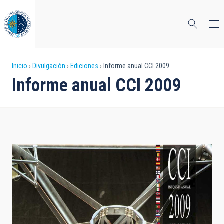
Pasar
al
contenido
principal
Sobrescribir
Inicio
Divulgación
Ediciones
Informe anual CCI 2009
Informe anual CCI 2009
enlaces
de
ayuda
a
la
navegación