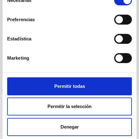
Necesarias
Informe anual CCI 2021
de
consentimiento
Este informe anual documenta la impresionante
variedad y la vitalidad de la investigación que se
Preferencias
realiza en los dos observatorios astrofísicos de
Canarias.
Estadística
Fecha
01/05/2022
Marketing
Permitir todas
Permitir la selección
Denegar