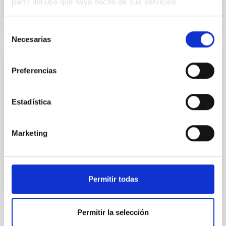
partir del uso que haya hecho de sus servicios.
Selección
Necesarias
de
consentimiento
MEMORIA CCI
Preferencias
Informe anual CCI 2020
Este informe anual documenta la impresionante
Estadística
variedad y la vitalidad de la investigación que se
realiza en los dos observatorios astrofísicos de
Canarias.
Marketing
Fecha
26/06/2021
Permitir todas
Permitir la selección