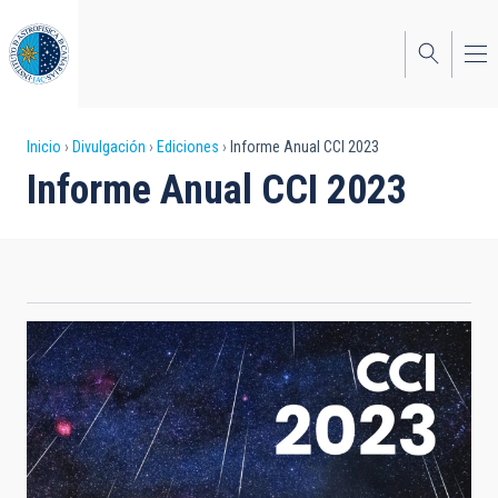
Pasar
al
contenido
principal
Sobrescribir
Inicio
Divulgación
Ediciones
Informe Anual CCI 2023
Informe Anual CCI 2023
enlaces
de
ayuda
a
la
navegación