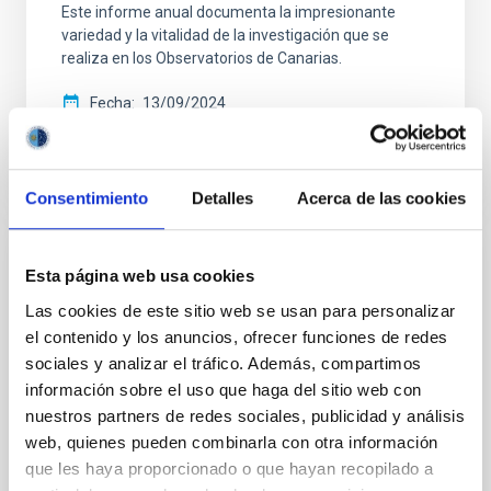
Este informe anual documenta la impresionante
variedad y la vitalidad de la investigación que se
realiza en los Observatorios de Canarias.
Fecha
13/09/2024
Consentimiento
Detalles
Acerca de las cookies
MEMORIA CCI
Esta página web usa cookies
Informe anual CCI 2021
Las cookies de este sitio web se usan para personalizar
el contenido y los anuncios, ofrecer funciones de redes
Este informe anual documenta la impresionante
sociales y analizar el tráfico. Además, compartimos
variedad y la vitalidad de la investigación que se
información sobre el uso que haga del sitio web con
realiza en los dos observatorios astrofísicos de
nuestros partners de redes sociales, publicidad y análisis
Canarias.
web, quienes pueden combinarla con otra información
Fecha
01/05/2022
que les haya proporcionado o que hayan recopilado a