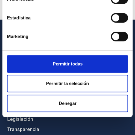
Estadística
Marketing
INFORMACIÓN GENERAL
Contacto
Cómo llegar al IAC
Permitir todas
Directorio de personal
Biblioteca
Permitir la selección
Registro general
Denegar
INFORMACIÓN INSTITUCIONAL
Legislación
Transparencia