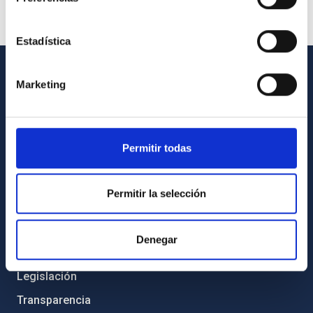
Estadística
Marketing
INFORMACIÓN GENERAL
Contacto
Cómo llegar al IAC
Permitir todas
Directorio de personal
Biblioteca
Permitir la selección
Registro general
Denegar
INFORMACIÓN INSTITUCIONAL
Legislación
Transparencia