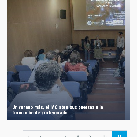
Un verano más, el IAC abre sus puertas a la
formación de profesorado
Paginación
Primera
«
Página
‹
…
Página
7
Página
8
Página
9
Página
10
Página
11