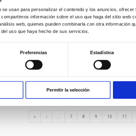
b se usan para personalizar el contenido y los anuncios, ofrecer
Wayne Rosing visita el IAC y
los Observatorios de
s, compartimos información sobre el uso que haga del sitio web 
uadradas
Canarias
Talle
 análisis web, quienes pueden combinarla con otra información q
r del uso que haya hecho de sus servicios.
Preferencias
Estadística
Capac
medir por 3
Galería de Imágenes
desarr
s
Astronómicas de GTC
siste
Permitir la selección
Primera
«
Página
‹
…
Página
7
Página
8
Página
9
Página
10
Página
11
página
anterior