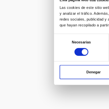
Las cookies de este sitio we
y analizar el tráfico. Ademá
100 Lunas c
redes sociales, publicidad y
que hayan recopilado a parti
Selección
Necesarias
de
consentimiento
Máquina de 
coordenada
Denegar
Paginación