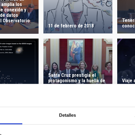
 amplía los
e conexión y
 de datos
Teneri
l Observatorio
11 de febrero de 2018
conoc
Santa Cruz prestigia el
protagonismo y la huella de
Viaje 
eva el sistema
las mujeres en el mundo
del li
ción de galaxias
científico
Vía L
Detalles
s