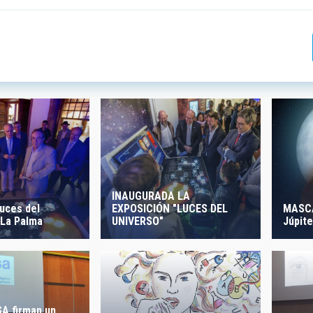
 INVESTIGACIÓN
LÍNEAS DE INSTR
ICAS
 CREACIÓN
ORDENAR POR
INAUGURADA LA
EXPOSICIÓN "LUCES DEL
MASCA
Luces del
UNIVERSO"
Júpite
 La Palma
ESA firman un