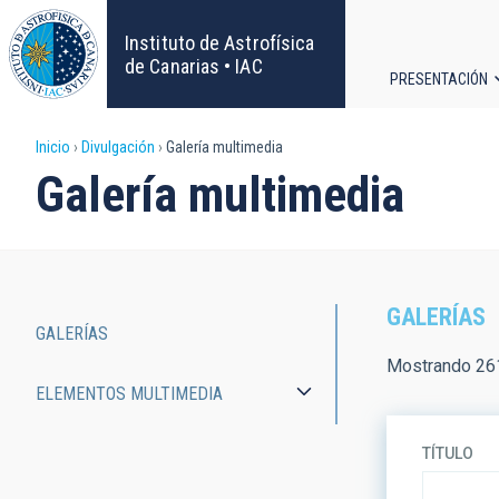
Pasar
al
Instituto de Astrofísica
contenido
de Canarias • IAC
PRESENTACIÓN
principal
Navega
Sobrescribir
Inicio
Divulgación
Galería multimedia
principa
Galería multimedia
enlaces
de
ayuda
GALERÍAS
GALERÍAS
a
Main
Mostrando 261
ELEMENTOS MULTIMEDIA
la
navigation
navegación
TÍTULO