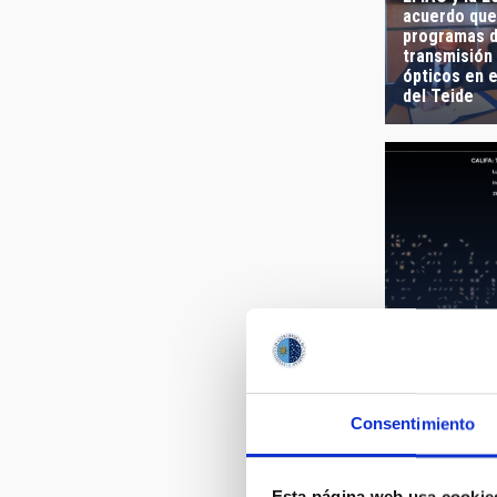
acuerdo que
programas d
transmisión
ópticos en e
del Teide
CALIFA renu
de clasifica
Consentimiento
Esta página web usa cookie