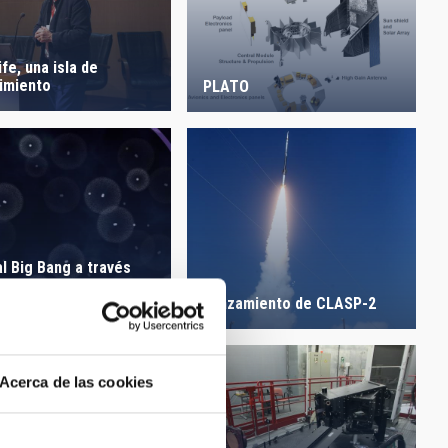
fe, una isla de
imiento
PLATO
al Big Bang a través
tio de una estrella de la
áctea
Lanzamiento de CLASP-2
Acerca de las cookies