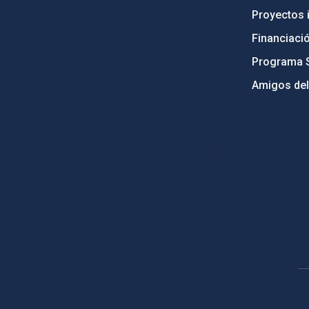
Proyectos i
Financiaci
Programa 
Amigos del
PostFooter > Newsletter link