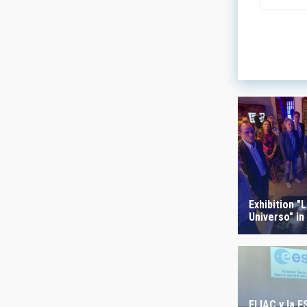
LÍNEAS DE
ASTROFÍS
- Any -
FECHA DE
Exhibition "
Universo" in
El IAC y la 