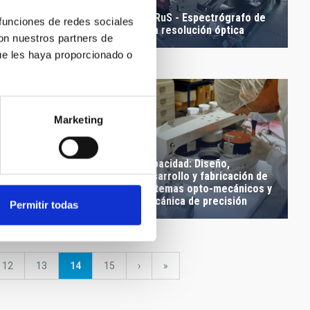
HORuS - Espectrógrafo de
 funciones de redes sociales
alta resolución óptica
con nuestros partners de
r de Mecánica
ue les haya proporcionado o
Marketing
Capacidad: Diseño,
idad: Diseño,
desarrollo y fabricación de
ollo y fabricación de
sistemas opto-mecánicos y
mas electrónicos
mecánica de precisión
Permitir todas
Página
12
Página
13
Página
14
Página
15
Siguiente
›
última
»
actual
página
página