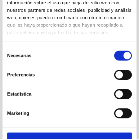
información sobre el uso que haga del sitio web con
nuestros partners de redes sociales, publicidad y análisis
web, quienes pueden combinarla con otra información
que les haya proporcionado o que hayan recopilado a
Wayne
partir del uso que haya hecho de sus servicios.
Rosing,
durante su
Selección
visita al
Necesarias
de
Observatorio
consentimiento
del Teide
con Rafael
Preferencias
Rebolo,
Enric Pallé
y Javier
Estadística
Licandro.
Marketing
Te puede interesar