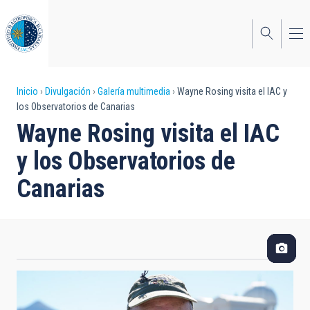
Pasar
al
contenido
principal
Sobrescribir
Inicio
Divulgación
Galería multimedia
Wayne Rosing visita el IAC y
los Observatorios de Canarias
enlaces
Wayne Rosing visita el IAC
de
y los Observatorios de
ayuda
Canarias
a
la
navegación