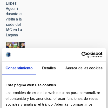
López
Aguerri
durante su
visita a la
sede del
IAC en La
Laguna
Wayne
Rosing y
Consentimiento
Detalles
Acerca de las cookies
Dorothy
Largay
durante su
Esta página web usa cookies
visita a la
Las cookies de este sitio web se usan para personalizar
sede del
el contenido y los anuncios, ofrecer funciones de redes
IAC en La
sociales y analizar el tráfico. Además, compartimos
Laguna