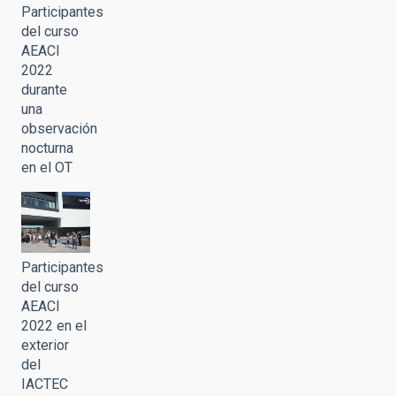
Participantes
del curso
AEACI
2022
durante
una
observación
nocturna
en el OT
Participantes
del curso
AEACI
2022 en el
exterior
del
IACTEC