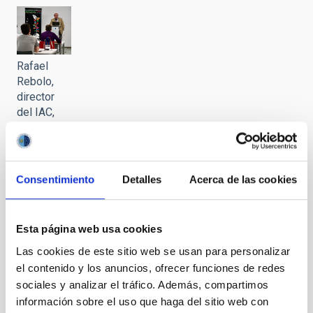
Rafael
Rebolo,
director
del IAC,
durante la
presentación
de la
AEACI
Consentimiento
Detalles
Acerca de las cookies
2022
Esta página web usa cookies
Las cookies de este sitio web se usan para personalizar
Sala
el contenido y los anuncios, ofrecer funciones de redes
IACTEC
sociales y analizar el tráfico. Además, compartimos
con los
información sobre el uso que haga del sitio web con