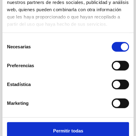
participantes
nuestros partners de redes sociales, publicidad y análisis
del curso
web, quienes pueden combinarla con otra información
AEACI
que les haya proporcionado o que hayan recopilado a
2022
partir del uso que haya hecho de sus servicios.
Selección
Necesarias
de
Sandra
consentimiento
Benitez
Preferencias
(ESA) en la
AEACI
2022
Estadística
Te puede interesar
Marketing
Permitir todas