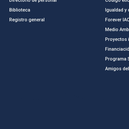
Directorio de personal
Código étic
Biblioteca
Igualdad y 
Registro general
Forever IA
Medio Ambi
Proyectos i
Financiaci
Programa 
Amigos del
PostFooter > Newsletter link