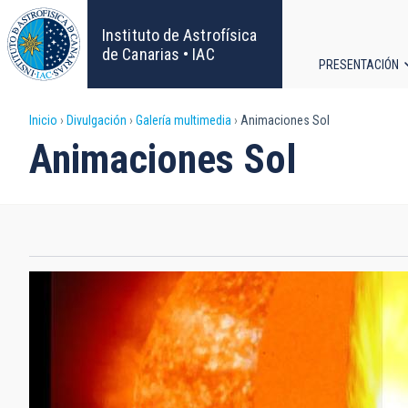
Pasar
al
Instituto de Astrofísica
contenido
de Canarias • IAC
PRESENTACIÓN
principal
Navega
Sobrescribir
Inicio
Divulgación
Galería multimedia
Animaciones Sol
principa
Animaciones Sol
enlaces
de
ayuda
a
la
navegación