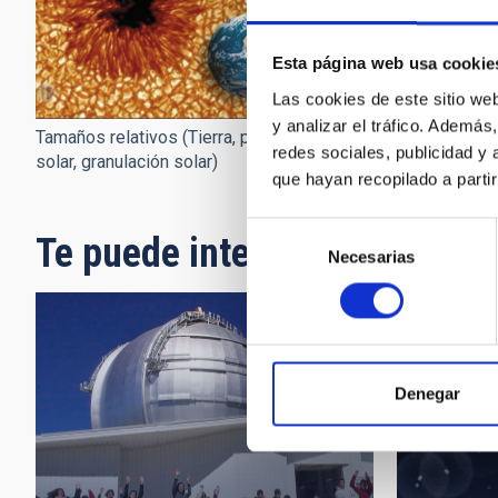
Esta página web usa cookie
Las cookies de este sitio we
y analizar el tráfico. Ademá
Tamaños relativos (Tierra, poro
Viento solar
redes sociales, publicidad y
solar, granulación solar)
que hayan recopilado a parti
Selección
Te puede interesar
Necesarias
de
consentimiento
Denegar