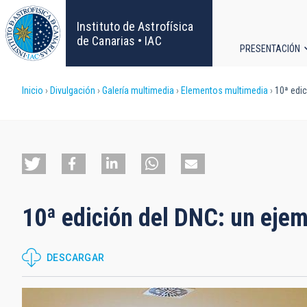
Pasar
al
Instituto de Astrofísica
contenido
de Canarias • IAC
PRESENTACIÓN
principal
Navega
Sobrescribir
Inicio
Divulgación
Galería multimedia
Elementos multimedia
10ª edic
principa
enlaces
de
ayuda
10ª edición del DNC: un eje
a
la
DESCARGAR
navegación