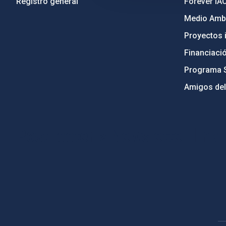
Registro general
Forever IA
Medio Ambi
Proyectos i
Financiaci
Programa 
Amigos del
PostFooter > Newsletter link