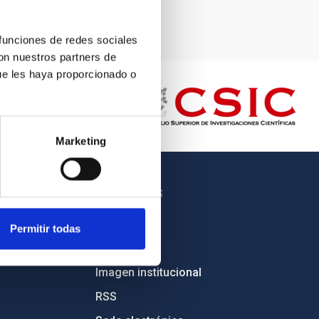
ménez (IAC).
 funciones de redes sociales
con nuestros partners de
ue les haya proporcionado o
Marketing
OTROS ENLACES
Empleo
Permitir todas
Licitaciones
Imagen institucional
RSS