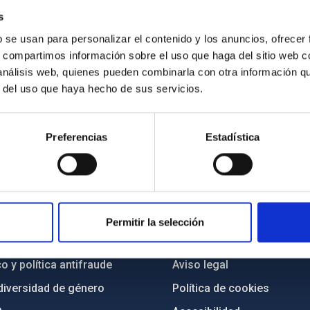
s
ión de la investigadora del IAC Elena Khomenko. Crédito: Iván Ji
b se usan para personalizar el contenido y los anuncios, ofrecer
s, compartimos información sobre el uso que haga del sitio web 
 análisis web, quienes pueden combinarla con otra información q
r del uso que haya hecho de sus servicios.
Preferencias
Estadística
INSTITUCIONAL
PORTAL DEL IAC
n
Mapa web
Permitir la selección
cia
Políticas de privacidad
o y política antifraude
Aviso legal
diversidad de género
Política de cookies