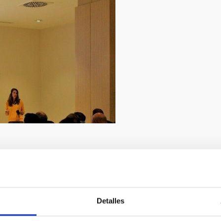
9/2019
ván Jiménez
Detalles