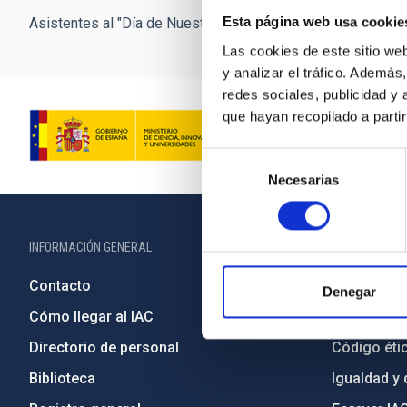
Esta página web usa cookie
Asistentes al "Día de Nuestra Ciencia" durante la presentac
Las cookies de este sitio we
y analizar el tráfico. Ademá
redes sociales, publicidad y
que hayan recopilado a parti
Selección
Necesarias
de
consentimiento
INFORMACIÓN GENERAL
INFORMACIÓN 
Contacto
Legislació
Denegar
Cómo llegar al IAC
Transparen
Directorio de personal
Código étic
Biblioteca
Igualdad y 