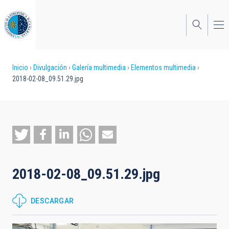
Pasar
al
contenido
principal
Sobrescribir
Inicio
Divulgación
Galería multimedia
Elementos multimedia
2018-02-08_09.51.29.jpg
enlaces
de
ayuda
a
la
2018-02-08_09.51.29.jpg
navegación
DESCARGAR