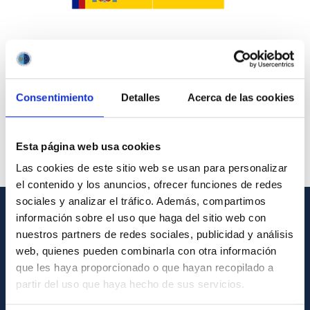
Consentimiento
Detalles
Acerca de las cookies
Esta página web usa cookies
Las cookies de este sitio web se usan para personalizar
el contenido y los anuncios, ofrecer funciones de redes
sociales y analizar el tráfico. Además, compartimos
información sobre el uso que haga del sitio web con
INFORMACIÓN GENERAL
nuestros partners de redes sociales, publicidad y análisis
web, quienes pueden combinarla con otra información
Contacto
que les haya proporcionado o que hayan recopilado a
Cómo llegar al IAC
partir del uso que haya hecho de sus servicios.
Directorio de personal