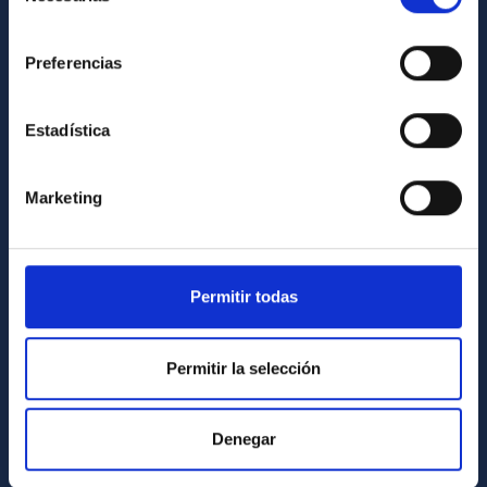
consentimiento
INFORMACIÓN INSTITUCIONAL
Preferencias
Legislación
Transparencia
Estadística
Código ético y política antifraude
Igualdad y diversidad de género
Marketing
Forever IAC
Medio Ambiente y Sostenibilidad
Proyectos institucionales
Permitir todas
Financiación externa
Permitir la selección
Programa Severo Ochoa
Amigos del IAC
Denegar
PORTAL DEL IAC