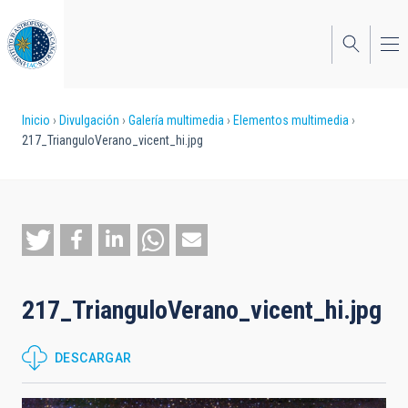
Pasar
al
contenido
principal
Sobrescribir
Inicio
Divulgación
Galería multimedia
Elementos multimedia
217_TrianguloVerano_vicent_hi.jpg
enlaces
de
ayuda
a
la
217_TrianguloVerano_vicent_hi.jpg
navegación
DESCARGAR