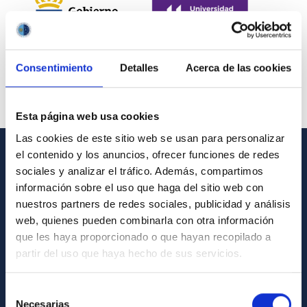
Consentimiento
Detalles
Acerca de las cookies
Esta página web usa cookies
Las cookies de este sitio web se usan para personalizar
el contenido y los anuncios, ofrecer funciones de redes
INFORMACIÓN GENERAL
sociales y analizar el tráfico. Además, compartimos
información sobre el uso que haga del sitio web con
Contacto
nuestros partners de redes sociales, publicidad y análisis
Cómo llegar al IAC
web, quienes pueden combinarla con otra información
que les haya proporcionado o que hayan recopilado a
Directorio de personal
partir del uso que haya hecho de sus servicios.
Biblioteca
Registro general
Selección
Necesarias
de