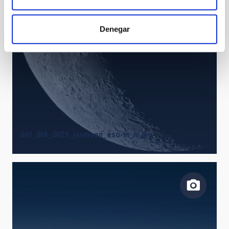
Denegar
661_BIA_0029_janmoon_eso-m_hi.jpg