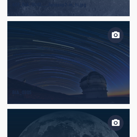
659_BIA_0042___lunasup2-m_hi.jpg
BIA_0305