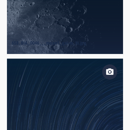
658_BIA_0046___moon1_gal-m_hi.jpg