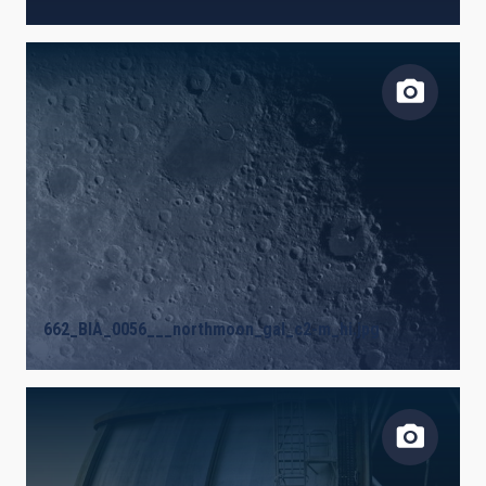
662_BIA_0056___northmoon_gal_c2-m_hi.jpg