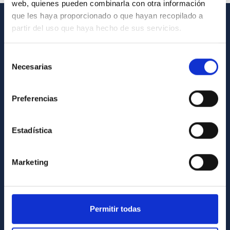
web, quienes pueden combinarla con otra información
que les haya proporcionado o que hayan recopilado a
partir del uso que haya hecho de sus servicios.
INFORMACIÓN GENERAL
Contacto
Selección
Necesarias
de
Cómo llegar al IAC
consentimiento
Directorio de personal
Preferencias
Biblioteca
Registro general
Estadística
INFORMACIÓN INSTITUCIONAL
Marketing
Legislación
Transparencia
Código ético y política antifraude
Permitir todas
Igualdad y diversidad de género