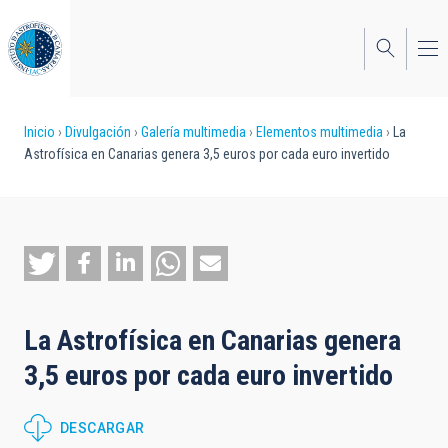
Pasar
al
contenido
principal
Sobrescribir
Inicio
Divulgación
Galería multimedia
Elementos multimedia
La
Astrofísica en Canarias genera 3,5 euros por cada euro invertido
enlaces
de
ayuda
a
la
La Astrofísica en Canarias genera
navegación
3,5 euros por cada euro invertido
DESCARGAR