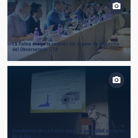
FECHA DE CREACIÓN
ORDENAR POR
ORDEN
La Palma acoge la reunión del órgano de dirección
del Observatorio CTA
Estudiantes de La Palma miden la oscuridad nocturna
de la Isla