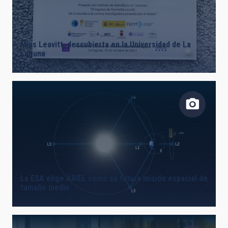
LÍNEAS DE INSTRUMENTACIÓN
Miss Leavitt, descubierta en la Universidad de La
Laguna
LÍNEAS IACTEC
ASTROFÍSICAS
INSTALACIÓN
La ESA elige ARIEL como su futura misión espacial de
tamaño medio
ETIQUETAS LIBRES