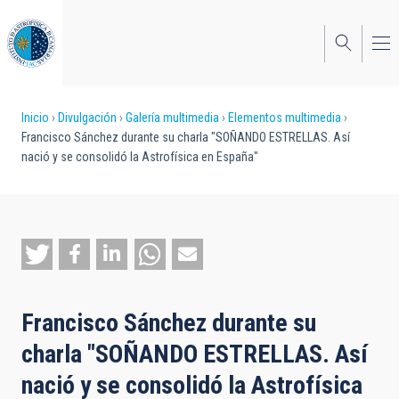
Pasar
al
contenido
principal
Sobrescribir
Inicio
Divulgación
Galería multimedia
Elementos multimedia
Francisco Sánchez durante su charla "SOÑANDO ESTRELLAS. Así
enlaces
nació y se consolidó la Astrofísica en España"
de
ayuda
a
la
navegación
Francisco Sánchez durante su
charla "SOÑANDO ESTRELLAS. Así
nació y se consolidó la Astrofísica