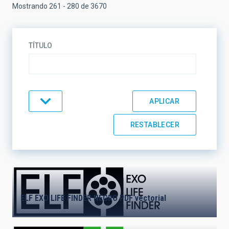
Mostrando 261 - 280 de 3670
TÍTULO
TIPO
TEMÁTICA
LÍNEAS DE INVESTIGACIÓN
ELF EXO LIFE FINDER NEGRO PDF vectorial