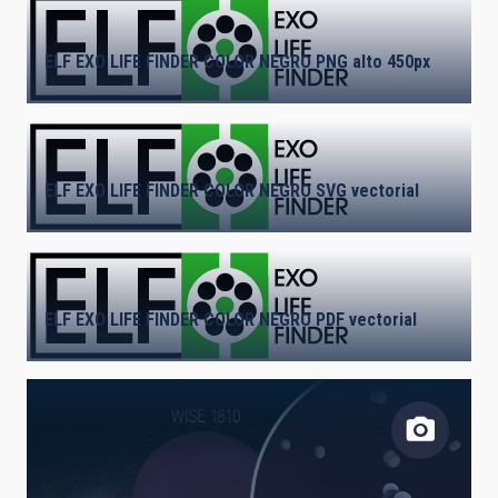
LÍNEAS DE INSTRUMENTACIÓN
ELF EXO LIFE FINDER COLOR NEGRO PNG alto 450px
LÍNEAS IACTEC
ELF EXO LIFE FINDER COLOR NEGRO SVG vectorial
ASTROFÍSICAS
ELF EXO LIFE FINDER COLOR NEGRO PDF vectorial
INSTALACIÓN
ETIQUETAS LIBRES