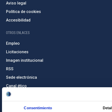
Aviso legal
Política de cookies
Accesibilidad
OTROS ENLACES
Empleo
Licitaciones
Imagen institucional
RSS
Sede electrónica
Canal ético
Condolencias Francisco Sánchez
PostFooter > Newsletter link
Consentimiento
Detal