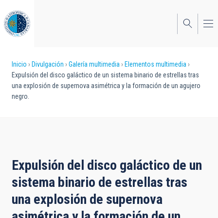
Pasar
al
contenido
principal
Sobrescribir
Inicio
Divulgación
Galería multimedia
Elementos multimedia
Expulsión del disco galáctico de un sistema binario de estrellas tras
enlaces
una explosión de supernova asimétrica y la formación de un agujero
negro.
de
ayuda
a
la
Expulsión del disco galáctico de un
navegación
sistema binario de estrellas tras
una explosión de supernova
asimétrica y la formación de un