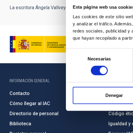
Esta página web usa cookie
La escritora Ángela Vallvey con el telescopio de la OGS, en 
Las cookies de este sitio we
y analizar el tráfico. Ademá
redes sociales, publicidad y
que hayan recopilado a parti
Selección
Necesarias
de
consentimiento
INFORMACIÓN GENERAL
INFORMACIÓN 
Contacto
Legislació
Denegar
Cómo llegar al IAC
Transparen
Directorio de personal
Código étic
Biblioteca
Igualdad y 