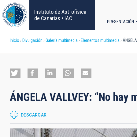
Pasar
al
Instituto de Astrofísica
contenido
de Canarias • IAC
PRESENTACIÓN
principal
Navega
Sobrescribir
Inicio
Divulgación
Galería multimedia
Elementos multimedia
ÁNGELA V
principa
enlaces
de
ayuda
ÁNGELA VALLVEY: “No hay mu
a
la
DESCARGAR
navegación