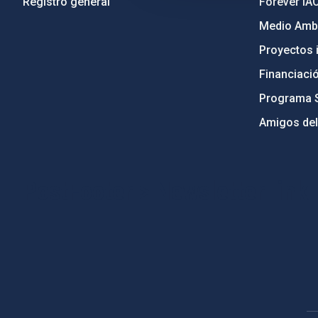
Registro general
Forever IA
Medio Ambi
Proyectos i
Financiaci
Programa 
Amigos del
PostFooter > Newsletter link