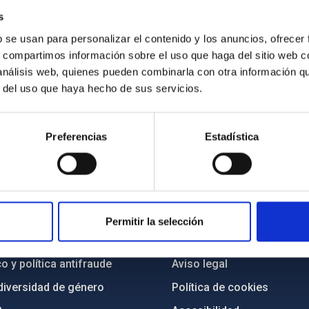
s
el Observatorio del Teide (Tenerife). Crédito: Elena Mora (IAC).
b se usan para personalizar el contenido y los anuncios, ofrecer
s, compartimos información sobre el uso que haga del sitio web 
 análisis web, quienes pueden combinarla con otra información q
r del uso que haya hecho de sus servicios.
Preferencias
Estadística
INSTITUCIONAL
PORTAL DEL IAC
n
Mapa web
Permitir la selección
cia
Políticas de privacidad
o y política antifraude
Aviso legal
diversidad de género
Política de cookies