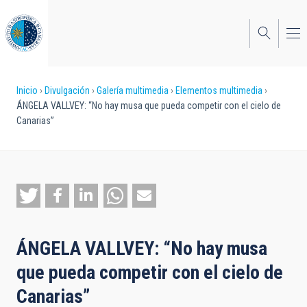
Pasar
al
contenido
principal
Sobrescribir
Inicio
Divulgación
Galería multimedia
Elementos multimedia
ÁNGELA VALLVEY: “No hay musa que pueda competir con el cielo de
enlaces
Canarias”
de
ayuda
a
la
navegación
ÁNGELA VALLVEY: “No hay musa
que pueda competir con el cielo de
Canarias”