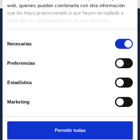
web, quienes pueden combinarla con otra información
que les haya proporcionado o que hayan recopilado a
partir del uso que haya hecho de sus servicios.
INFORMACIÓN GENERAL
Selección
Contacto
Necesarias
de
Cómo llegar al IAC
consentimiento
Directorio de personal
Preferencias
Biblioteca
Registro general
Estadística
INFORMACIÓN INSTITUCIONAL
Marketing
Legislación
Transparencia
Permitir todas
Código ético y política antifraude